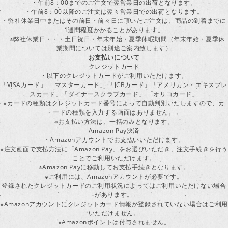
・午前8：00までのご注文で翌営業日の出荷となります。
・午前8：00以降のご注文は翌々営業日での出荷となります。
・弊社休業日中またはその前日・前々日に頂いたご注文は、商品の到着までに
1週間程度かかることがあります。
※弊社休業日・・・土日祝日・年末年始・夏季休暇期間（年末年始・夏季休
業期間については別途ご案内致します）
お支払いについて
クレジットカード
・以下のクレジットカードがご利用いただけます。
「VISAカード」 「マスターカード」 「JCBカード」「アメリカン・エキスプレ
スカード」「ダイナースクラブカード」 「オリコカード」
※カードの種類はクレジットカード番号によって自動判別いたしますので、カ
ードの種類を入力する画面はありません。
※お支払い方法は、一括のみとなります。
Amazon Pay決済
・Amazonアカウントでお支払いいただけます。
※注文画面で支払方法に「Amazon Pay」をお選びいただき、注文手続きを行
ことでご利用いただけます。
※Amazon Payに移動してお支払手続きとなります。
※ご利用には、Amazonアカウントが必要です。
登録されたクレジットカードのご利用状況によってはご利用いただけない場合
があります。
※Amazonアカウントにクレジットカード情報が登録されていない場合はご利用
いただけません。
※Amazonポイントは付与されません。