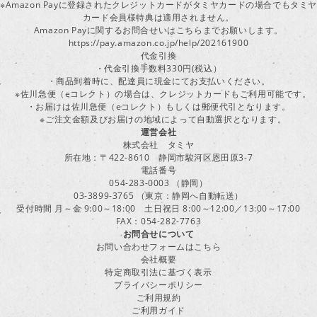
※Amazon Payに登録されたクレジットカードがタミヤカードの場合でもタミヤ
カード会員様特典は適用されません。
Amazon Payに関するお問合せいはこちらまでお願いします。
https://pay.amazon.co.jp/help/202161900
代金引換
・代金引換手数料330円(税込）
・商品到着時に、配達員に現金にてお支払いください。
※佐川急便（eコレクト）の場合は、クレジットカードもご利用可能です。
・お届けは佐川急便（eコレクト）もしくは郵便代引となります。
※ご注文金額及びお届けの地域によって自動選択となります。
運営会社
株式会社 タミヤ
所在地：〒422-8610 静岡市駿河区恩田原3-7
電話番号
054-283-0003 （静岡）
03-3899-3765 （東京：静岡へ自動転送）
受付時間 月～金 9:00～18:00 土日祝日 8:00～12:00／13:00～17:00
FAX：054-282-7763
お問合せについて
お問い合わせフォームはこちら
会社概要
特定商取引法に基づく表示
プライバシーポリシー
ご利用規約
ご利用ガイド