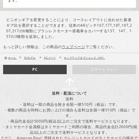
ます。
ピニオンギアを変更することにより、コースレイアウトに合わせた最適
ギア比を選択することができます。従来の48ピッチ16T,17T,18T,19T,2
0T,21Tの6種類にブラシレスモーター搭載車をカバーする13T、14T、1
5Tの3種類を追加しました。
もっと詳しい情報は、この商品の
ウェブページ
でご覧ください。
>
>
>
ホーム
RCモデル
RCパーツ
ホップアップオプションズ（OP）
PC
スマートフォン
送料・配送について
送料
・送料は一部の商品を除き全国一律510円（税込）です。
・複数の商品を同時にお買い上げの場合も送料は全国一律510円（税込）で
す。
・商品代金合計5000円(税込)以上のご注文で送料サービスとなります。
・タミヤカード会員様はタミヤカードご利用の場合、商品代金合計2000円(税
込)以上のご注文で送料サービスとなります。
ただし、Amazon Payに登録されたクレジットカードがタミヤカードの場合で