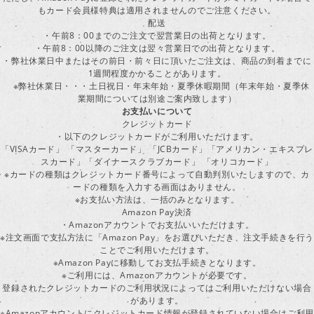
もカード会員様特典は適用されませんのでご注意ください。
配送
・午前8：00までのご注文で翌営業日の出荷となります。
・午前8：00以降のご注文は翌々営業日での出荷となります。
・弊社休業日中またはその前日・前々日に頂いたご注文は、商品の到着までに
1週間程度かかることがあります。
※弊社休業日・・・土日祝日・年末年始・夏季休暇期間（年末年始・夏季休
業期間については別途ご案内致します）
お支払いについて
クレジットカード
・以下のクレジットカードがご利用いただけます。
「VISAカード」 「マスターカード」 「JCBカード」「アメリカン・エキスプレ
スカード」「ダイナースクラブカード」 「オリコカード」
※カードの種類はクレジットカード番号によって自動判別いたしますので、カ
ードの種類を入力する画面はありません。
※お支払い方法は、一括のみとなります。
Amazon Pay決済
・Amazonアカウントでお支払いいただけます。
※注文画面で支払方法に「Amazon Pay」をお選びいただき、注文手続きを行
ことでご利用いただけます。
※Amazon Payに移動してお支払手続きとなります。
※ご利用には、Amazonアカウントが必要です。
登録されたクレジットカードのご利用状況によってはご利用いただけない場合
があります。
※Amazonアカウントにクレジットカード情報が登録されていない場合はご利用