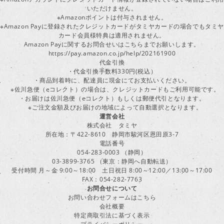
いただけません。
※Amazonポイントは付与されません。
※Amazon Payに登録されたクレジットカードがタミヤカードの場合でもタミヤ
カード会員様特典は適用されません。
Amazon Payに関するお問合せいはこちらまでお願いします。
https://pay.amazon.co.jp/help/202161900
代金引換
・代金引換手数料330円(税込）
・商品到着時に、配達員に現金にてお支払いください。
※佐川急便（eコレクト）の場合は、クレジットカードもご利用可能です。
・お届けは佐川急便（eコレクト）もしくは郵便代引となります。
※ご注文金額及びお届けの地域によって自動選択となります。
運営会社
株式会社 タミヤ
所在地：〒422-8610 静岡市駿河区恩田原3-7
電話番号
054-283-0003 （静岡）
03-3899-3765 （東京：静岡へ自動転送）
受付時間 月～金 9:00～18:00 土日祝日 8:00～12:00／13:00～17:00
FAX：054-282-7763
お問合せについて
お問い合わせフォームはこちら
会社概要
特定商取引法に基づく表示