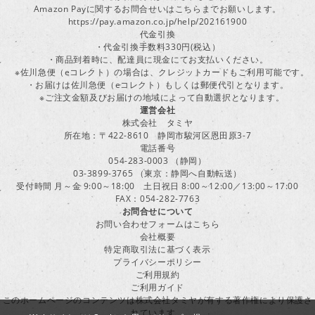
Amazon Payに関するお問合せいはこちらまでお願いします。
https://pay.amazon.co.jp/help/202161900
代金引換
・代金引換手数料330円(税込）
・商品到着時に、配達員に現金にてお支払いください。
※佐川急便（eコレクト）の場合は、クレジットカードもご利用可能です。
・お届けは佐川急便（eコレクト）もしくは郵便代引となります。
※ご注文金額及びお届けの地域によって自動選択となります。
運営会社
株式会社 タミヤ
所在地：〒422-8610 静岡市駿河区恩田原3-7
電話番号
054-283-0003 （静岡）
03-3899-3765 （東京：静岡へ自動転送）
受付時間 月～金 9:00～18:00 土日祝日 8:00～12:00／13:00～17:00
FAX：054-282-7763
お問合せについて
お問い合わせフォームはこちら
会社概要
特定商取引法に基づく表示
プライバシーポリシー
ご利用規約
ご利用ガイド
このホームページのコンテンツは株式会社タミヤが有する著作権により保護さ
れています。