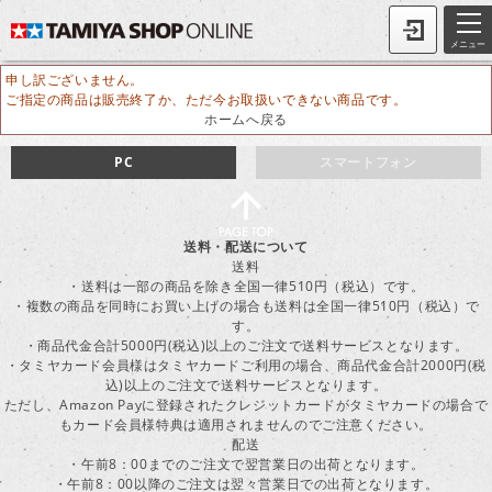
メニュー
申し訳ございません。
ご指定の商品は販売終了か、ただ今お取扱いできない商品です。
ホームへ戻る
PC
スマートフォン
送料・配送について
送料
・送料は一部の商品を除き全国一律510円（税込）です。
・複数の商品を同時にお買い上げの場合も送料は全国一律510円（税込）で
す。
・商品代金合計5000円(税込)以上のご注文で送料サービスとなります。
・タミヤカード会員様はタミヤカードご利用の場合、商品代金合計2000円(税
込)以上のご注文で送料サービスとなります。
ただし、Amazon Payに登録されたクレジットカードがタミヤカードの場合で
もカード会員様特典は適用されませんのでご注意ください。
配送
・午前8：00までのご注文で翌営業日の出荷となります。
・午前8：00以降のご注文は翌々営業日での出荷となります。