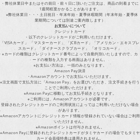
・弊社休業日中またはその前日・前々日に頂いたご注文は、商品の到着までに
1週間程度かかることがあります。
※弊社休業日・・・土日祝日・年末年始・夏季休暇期間（年末年始・夏季休
業期間については別途ご案内致します）
お支払いについて
クレジットカード
・以下のクレジットカードがご利用いただけます。
「VISAカード」 「マスターカード」 「JCBカード」「アメリカン・エキスプレ
スカード」「ダイナースクラブカード」 「オリコカード」
※カードの種類はクレジットカード番号によって自動判別いたしますので、カ
ードの種類を入力する画面はありません。
※お支払い方法は、一括のみとなります。
Amazon Pay決済
・Amazonアカウントでお支払いいただけます。
※注文画面で支払方法に「Amazon Pay」をお選びいただき、注文手続きを行
ことでご利用いただけます。
※Amazon Payに移動してお支払手続きとなります。
※ご利用には、Amazonアカウントが必要です。
登録されたクレジットカードのご利用状況によってはご利用いただけない場合
があります。
※Amazonアカウントにクレジットカード情報が登録されていない場合はご利用
いただけません。
※Amazonポイントは付与されません。
※Amazon Payに登録されたクレジットカードがタミヤカードの場合でもタミヤ
カード会員様特典は適用されません。