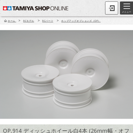
メニュー
>
>
>
ホーム
RCモデル
RCパーツ
ホップアップオプションズ（OP）
OP.914 ディッシュホイール白4本 (26mm幅・オフ