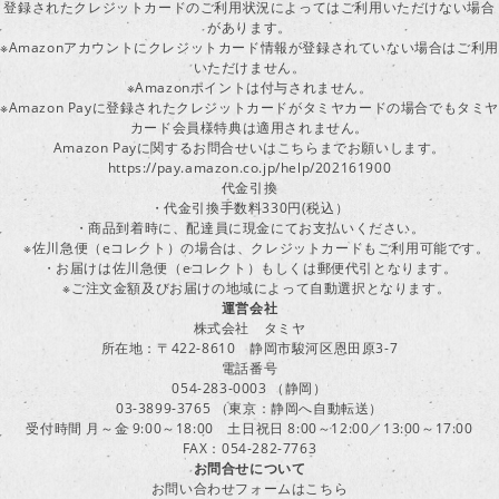
登録されたクレジットカードのご利用状況によってはご利用いただけない場合
があります。
※Amazonアカウントにクレジットカード情報が登録されていない場合はご利用
いただけません。
※Amazonポイントは付与されません。
※Amazon Payに登録されたクレジットカードがタミヤカードの場合でもタミヤ
カード会員様特典は適用されません。
Amazon Payに関するお問合せいはこちらまでお願いします。
https://pay.amazon.co.jp/help/202161900
代金引換
・代金引換手数料330円(税込）
・商品到着時に、配達員に現金にてお支払いください。
※佐川急便（eコレクト）の場合は、クレジットカードもご利用可能です。
・お届けは佐川急便（eコレクト）もしくは郵便代引となります。
※ご注文金額及びお届けの地域によって自動選択となります。
運営会社
株式会社 タミヤ
所在地：〒422-8610 静岡市駿河区恩田原3-7
電話番号
054-283-0003 （静岡）
03-3899-3765 （東京：静岡へ自動転送）
受付時間 月～金 9:00～18:00 土日祝日 8:00～12:00／13:00～17:00
FAX：054-282-7763
お問合せについて
お問い合わせフォームはこちら