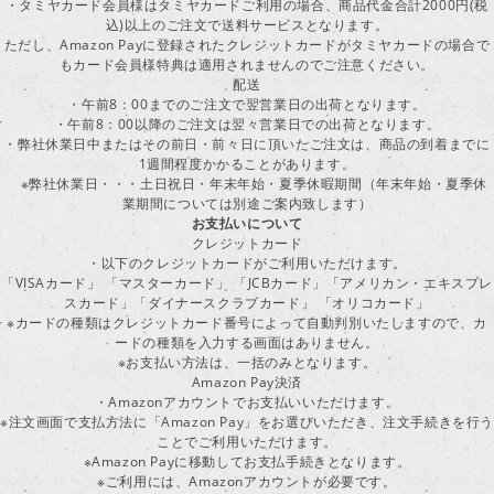
・タミヤカード会員様はタミヤカードご利用の場合、商品代金合計2000円(税
込)以上のご注文で送料サービスとなります。
ただし、Amazon Payに登録されたクレジットカードがタミヤカードの場合で
もカード会員様特典は適用されませんのでご注意ください。
配送
・午前8：00までのご注文で翌営業日の出荷となります。
・午前8：00以降のご注文は翌々営業日での出荷となります。
・弊社休業日中またはその前日・前々日に頂いたご注文は、商品の到着までに
1週間程度かかることがあります。
※弊社休業日・・・土日祝日・年末年始・夏季休暇期間（年末年始・夏季休
業期間については別途ご案内致します）
お支払いについて
クレジットカード
・以下のクレジットカードがご利用いただけます。
「VISAカード」 「マスターカード」 「JCBカード」「アメリカン・エキスプレ
スカード」「ダイナースクラブカード」 「オリコカード」
※カードの種類はクレジットカード番号によって自動判別いたしますので、カ
ードの種類を入力する画面はありません。
※お支払い方法は、一括のみとなります。
Amazon Pay決済
・Amazonアカウントでお支払いいただけます。
※注文画面で支払方法に「Amazon Pay」をお選びいただき、注文手続きを行
ことでご利用いただけます。
※Amazon Payに移動してお支払手続きとなります。
※ご利用には、Amazonアカウントが必要です。