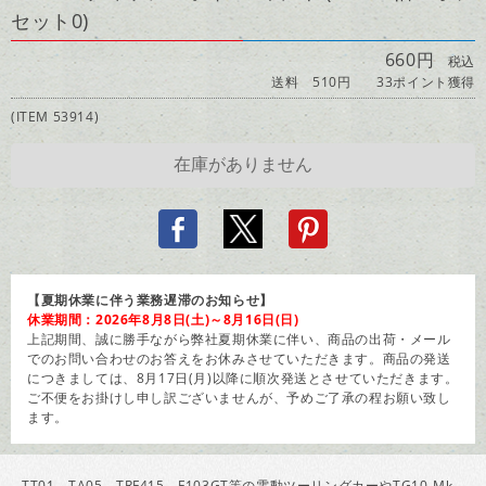
セット0)
660円
税込
送料 510円
33ポイント獲得
(ITEM 53914)
【夏期休業に伴う業務遅滞のお知らせ】
休業期間：2026年8月8日(土)～8月16日(日)
上記期間、誠に勝手ながら弊社夏期休業に伴い、商品の出荷・メール
でのお問い合わせのお答えをお休みさせていただきます。商品の発送
につきましては、8月17日(月)以降に順次発送とさせていただきます。
ご不便をお掛けし申し訳ございませんが、予めご了承の程お願い致し
ます。
TT01、TA05、TRF415、F103GT等の電動ツーリングカーやTG10-Mk.