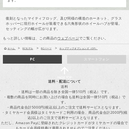
ます。
復刻となったマイティフロッグ、及び同様の構造のホーネット、グラス
ホッパーに現行ホイールが装着できる六角形状のホイールハブが登場。
セッティングの幅が広がります。
もっと詳しい情報は、この商品の
ウェブページ
でご覧ください。
>
>
>
ホーム
RCモデル
RCパーツ
ホップアップオプションズ（OP）
PC
スマートフォン
送料・配送について
送料
・送料は一部の商品を除き全国一律510円（税込）です。
・複数の商品を同時にお買い上げの場合も送料は全国一律510円（税込）で
す。
・商品代金合計5000円(税込)以上のご注文で送料サービスとなります。
・タミヤカード会員様はタミヤカードご利用の場合、商品代金合計2000円(税
込)以上のご注文で送料サービスとなります。
ただし、Amazon Payに登録されたクレジットカードがタミヤカードの場合で
もカード会員様特典は適用されませんのでご注意ください。