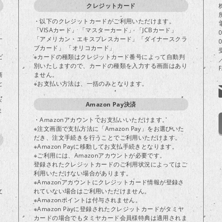
クレジットカード
・以下のクレジットカードがご利用いただけます。
「VISAカード」 「マスターカード」 「JCBカード」
一
「アメリカン・エキスプレスカード」「ダイナースクラ
ブカード」 「オリコカード」
ビ
※カードの種類はクレジットカード番号によって自動判
別いたしますので、カードの種類を入力する画面はあり
商
ません。
と
※お支払い方法は、一括のみとなります。
が
Amazon Pay決済
ま
・Amazonアカウントでお支払いいただけます。
※注文画面で支払方法に「Amazon Pay」をお選びいた
だき、注文手続きを行うことでご利用いただけます。
※Amazon Payに移動してお支払手続きとなります。
※ご利用には、Amazonアカウントが必要です。
登録されたクレジットカードのご利用状況によってはご
り
利用いただけない場合があります。
※Amazonアカウントにクレジットカード情報が登録さ
文
れていない場合はご利用いただけません。
※Amazonポイントは付与されません。
※Amazon Payに登録されたクレジットカードがタミヤ
カードの場合でもタミヤカード会員様特典は適用されま