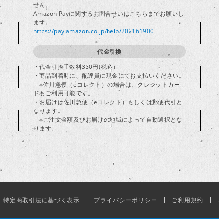
し
せん。
Amazon Payに関するお問合せいはこちらまでお願いし
ます。
https://pay.amazon.co.jp/help/202161900
代金引換
・代金引換手数料330円(税込）
・商品到着時に、配達員に現金にてお支払いください。
※佐川急便（eコレクト）の場合は、クレジットカー
ドもご利用可能です。
・お届けは佐川急便（eコレクト）もしくは郵便代引と
なります。
※ご注文金額及びお届けの地域によって自動選択とな
ります。
特定商取引法に基づく表示
プライバシーポリシー
ご利用規約