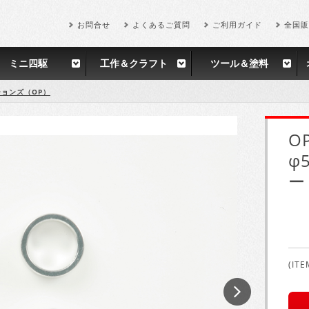
お問合せ
よくあるご質問
ご利用ガイド
全国販
ミニ四駆
工作＆クラフト
ツール＆塗料
ョンズ（OP）
O
φ
ー
(ITE