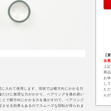
【夏
休業
上記
商品
お休
して
間に入れて使用します。現状では横方向にかかる力
ただ
輪だけに無理な力がかかり、ベアリングを痛め易い
んが
ことで横方向にかかる力を逃がすので、ベアリング
定させる効果もあるのでスムーズな回転が得られま