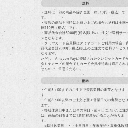
送料
・送料は一部の商品を除き全国一律510円（税込）で
す。
・複数の商品を同時にお買い上げの場合も送料は全国
律510円（税込）です。
・商品代金合計5000円(税込)以上のご注文で送料サー
スとなります。
・タミヤカード会員様はタミヤカードご利用の場合、
品代金合計2000円(税込)以上のご注文で送料サービス
なります。
ただし、Amazon Payに登録されたクレジットカード
タミヤカードの場合でもカード会員様特典は適用され
せんのでご注意ください。
配送
・午前8：00までのご注文で翌営業日の出荷となりま
す。
・午前8：00以降のご注文は翌々営業日での出荷とな
ます。
・弊社休業日中またはその前日・前々日に頂いたご注
は、商品の到着までに1週間程度かかることがありま
す。
※弊社休業日・・・土日祝日・年末年始・夏季休暇期