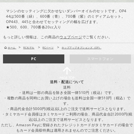
マシンのセッティングに欠かせないダンパーオイルのセットです。OP4
44は500番（緑）、600番（青）、700番（紫）のミディアムセット。
OP443、445と合わせてセッティングの幅を広げます。
★500、600、700番各20cc入り
もっと詳しい情報は、この商品の
ウェブページ
でご覧ください。
>
>
>
ホーム
RCモデル
RCパーツ
ホップアップオプションズ（OP）
PC
スマートフォン
送料・配送について
送料
・送料は一部の商品を除き全国一律510円（税込）です。
・複数の商品を同時にお買い上げの場合も送料は全国一律510円（税込）で
す。
・商品代金合計5000円(税込)以上のご注文で送料サービスとなります。
・タミヤカード会員様はタミヤカードご利用の場合、商品代金合計2000円(税
込)以上のご注文で送料サービスとなります。
ただし、Amazon Payに登録されたクレジットカードがタミヤカードの場合で
もカード会員様特典は適用されませんのでご注意ください。