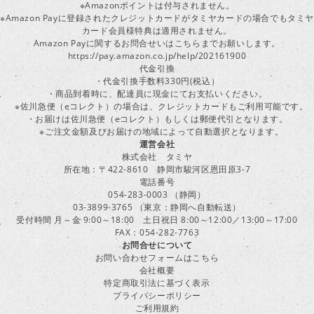
※Amazonポイントは付与されません。
※Amazon Payに登録されたクレジットカードがタミヤカードの場合でもタミヤ
カード会員様特典は適用されません。
Amazon Payに関するお問合せいはこちらまでお願いします。
https://pay.amazon.co.jp/help/202161900
代金引換
・代金引換手数料330円(税込）
・商品到着時に、配達員に現金にてお支払いください。
※佐川急便（eコレクト）の場合は、クレジットカードもご利用可能です。
・お届けは佐川急便（eコレクト）もしくは郵便代引となります。
※ご注文金額及びお届けの地域によって自動選択となります。
運営会社
株式会社 タミヤ
所在地：〒422-8610 静岡市駿河区恩田原3-7
電話番号
054-283-0003 （静岡）
03-3899-3765 （東京：静岡へ自動転送）
受付時間 月～金 9:00～18:00 土日祝日 8:00～12:00／13:00～17:00
FAX：054-282-7763
お問合せについて
お問い合わせフォームはこちら
会社概要
特定商取引法に基づく表示
プライバシーポリシー
ご利用規約