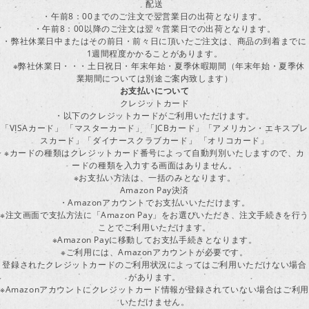
配送
・午前8：00までのご注文で翌営業日の出荷となります。
・午前8：00以降のご注文は翌々営業日での出荷となります。
・弊社休業日中またはその前日・前々日に頂いたご注文は、商品の到着までに
1週間程度かかることがあります。
※弊社休業日・・・土日祝日・年末年始・夏季休暇期間（年末年始・夏季休
業期間については別途ご案内致します）
お支払いについて
クレジットカード
・以下のクレジットカードがご利用いただけます。
「VISAカード」 「マスターカード」 「JCBカード」「アメリカン・エキスプレ
スカード」「ダイナースクラブカード」 「オリコカード」
※カードの種類はクレジットカード番号によって自動判別いたしますので、カ
ードの種類を入力する画面はありません。
※お支払い方法は、一括のみとなります。
Amazon Pay決済
・Amazonアカウントでお支払いいただけます。
※注文画面で支払方法に「Amazon Pay」をお選びいただき、注文手続きを行
ことでご利用いただけます。
※Amazon Payに移動してお支払手続きとなります。
※ご利用には、Amazonアカウントが必要です。
登録されたクレジットカードのご利用状況によってはご利用いただけない場合
があります。
※Amazonアカウントにクレジットカード情報が登録されていない場合はご利用
いただけません。