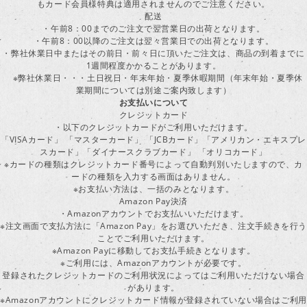
もカード会員様特典は適用されませんのでご注意ください。
配送
・午前8：00までのご注文で翌営業日の出荷となります。
・午前8：00以降のご注文は翌々営業日での出荷となります。
・弊社休業日中またはその前日・前々日に頂いたご注文は、商品の到着までに
1週間程度かかることがあります。
※弊社休業日・・・土日祝日・年末年始・夏季休暇期間（年末年始・夏季休
業期間については別途ご案内致します）
お支払いについて
クレジットカード
・以下のクレジットカードがご利用いただけます。
「VISAカード」 「マスターカード」 「JCBカード」「アメリカン・エキスプレ
スカード」「ダイナースクラブカード」 「オリコカード」
※カードの種類はクレジットカード番号によって自動判別いたしますので、カ
ードの種類を入力する画面はありません。
※お支払い方法は、一括のみとなります。
Amazon Pay決済
・Amazonアカウントでお支払いいただけます。
※注文画面で支払方法に「Amazon Pay」をお選びいただき、注文手続きを行
ことでご利用いただけます。
※Amazon Payに移動してお支払手続きとなります。
※ご利用には、Amazonアカウントが必要です。
登録されたクレジットカードのご利用状況によってはご利用いただけない場合
があります。
※Amazonアカウントにクレジットカード情報が登録されていない場合はご利用