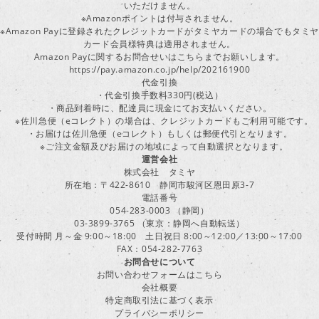
いただけません。
※Amazonポイントは付与されません。
※Amazon Payに登録されたクレジットカードがタミヤカードの場合でもタミヤ
カード会員様特典は適用されません。
Amazon Payに関するお問合せいはこちらまでお願いします。
https://pay.amazon.co.jp/help/202161900
代金引換
・代金引換手数料330円(税込）
・商品到着時に、配達員に現金にてお支払いください。
※佐川急便（eコレクト）の場合は、クレジットカードもご利用可能です。
・お届けは佐川急便（eコレクト）もしくは郵便代引となります。
※ご注文金額及びお届けの地域によって自動選択となります。
運営会社
株式会社 タミヤ
所在地：〒422-8610 静岡市駿河区恩田原3-7
電話番号
054-283-0003 （静岡）
03-3899-3765 （東京：静岡へ自動転送）
受付時間 月～金 9:00～18:00 土日祝日 8:00～12:00／13:00～17:00
FAX：054-282-7763
お問合せについて
お問い合わせフォームはこちら
会社概要
特定商取引法に基づく表示
プライバシーポリシー