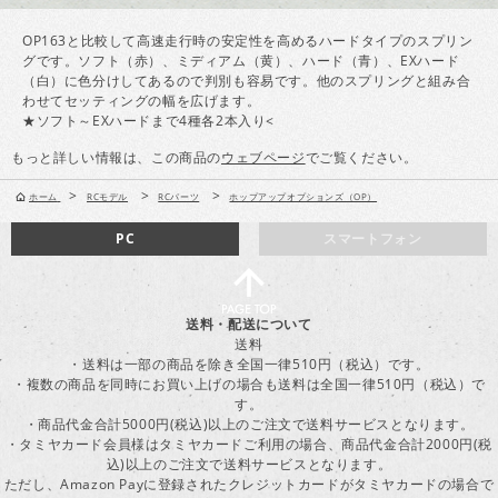
OP163と比較して高速走行時の安定性を高めるハードタイプのスプリン
グです。ソフト（赤）、ミディアム（黄）、ハード（青）、EXハード
（白）に色分けしてあるので判別も容易です。他のスプリングと組み合
わせてセッティングの幅を広げます。
★ソフト～EXハードまで4種各2本入り<
もっと詳しい情報は、この商品の
ウェブページ
でご覧ください。
>
>
>
ホーム
RCモデル
RCパーツ
ホップアップオプションズ（OP）
PC
スマートフォン
送料・配送について
送料
・送料は一部の商品を除き全国一律510円（税込）です。
・複数の商品を同時にお買い上げの場合も送料は全国一律510円（税込）で
す。
・商品代金合計5000円(税込)以上のご注文で送料サービスとなります。
・タミヤカード会員様はタミヤカードご利用の場合、商品代金合計2000円(税
込)以上のご注文で送料サービスとなります。
ただし、Amazon Payに登録されたクレジットカードがタミヤカードの場合で