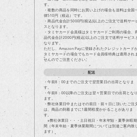
す。
・複数の商品を同時にお買い上げの場合も送料は全国
律510円（税込）です。
・商品代金合計5000円(税込)以上のご注文で送料サー
スとなります。
・タミヤカード会員様はタミヤカードご利用の場合、
品代金合計2000円(税込)以上のご注文で送料サービス
なります。
ただし、Amazon Payに登録されたクレジットカード
タミヤカードの場合でもカード会員様特典は適用され
せんのでご注意ください。
配送
・午前8：00までのご注文で翌営業日の出荷となりま
す。
・午前8：00以降のご注文は翌々営業日での出荷とな
ます。
・弊社休業日中またはその前日・前々日に頂いたご注
は、商品の到着までに1週間程度かかることがありま
す。
※弊社休業日・・・土日祝日・年末年始・夏季休暇期
間（年末年始・夏季休業期間については別途ご案内致
ます）