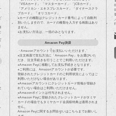
「VISAカード」 「マスターカード」 「JCBカード」
一
「アメリカン・エキスプレスカード」「ダイナースクラ
ブカード」 「オリコカード」
ビ
※カードの種類はクレジットカード番号によって自動判
別いたしますので、カードの種類を入力する画面はあり
商
ません。
と
※お支払い方法は、一括のみとなります。
が
Amazon Pay決済
ま
・Amazonアカウントでお支払いいただけます。
※注文画面で支払方法に「Amazon Pay」をお選びいた
だき、注文手続きを行うことでご利用いただけます。
※Amazon Payに移動してお支払手続きとなります。
※ご利用には、Amazonアカウントが必要です。
登録されたクレジットカードのご利用状況によってはご
り
利用いただけない場合があります。
※Amazonアカウントにクレジットカード情報が登録さ
文
れていない場合はご利用いただけません。
※Amazonポイントは付与されません。
※Amazon Payに登録されたクレジットカードがタミヤ
カードの場合でもタミヤカード会員様特典は適用されま
し
せん。
Amazon Payに関するお問合せいはこちらまでお願いし
ます。