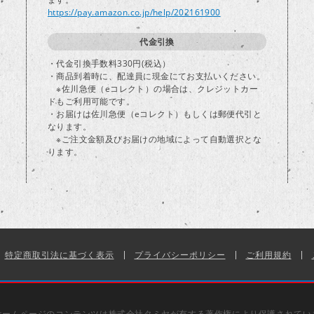
https://pay.amazon.co.jp/help/202161900
代金引換
・代金引換手数料330円(税込）
・商品到着時に、配達員に現金にてお支払いください。
※佐川急便（eコレクト）の場合は、クレジットカー
ドもご利用可能です。
・お届けは佐川急便（eコレクト）もしくは郵便代引と
なります。
※ご注文金額及びお届けの地域によって自動選択とな
ります。
特定商取引法に基づく表示
プライバシーポリシー
ご利用規約
ホームページのコンテンツは株式会社タミヤが有する著作権により保護されてい