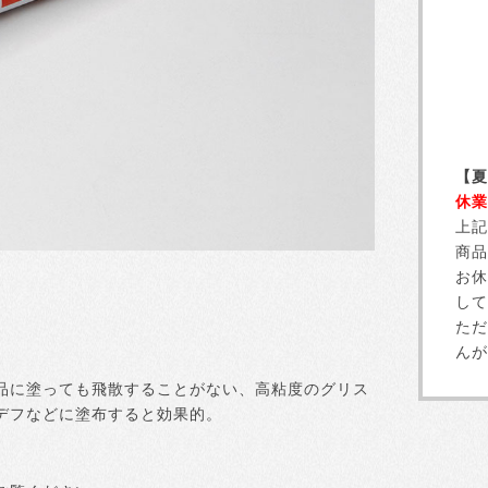
【夏
休業
上記
商品
お休
して
ただ
んが
品に塗っても飛散することがない、高粘度のグリス
デフなどに塗布すると効果的。