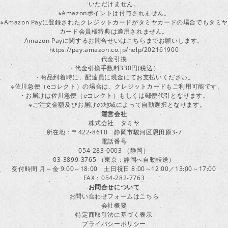
いただけません。
※Amazonポイントは付与されません。
※Amazon Payに登録されたクレジットカードがタミヤカードの場合でもタミヤ
カード会員様特典は適用されません。
Amazon Payに関するお問合せいはこちらまでお願いします。
https://pay.amazon.co.jp/help/202161900
代金引換
・代金引換手数料330円(税込）
・商品到着時に、配達員に現金にてお支払いください。
※佐川急便（eコレクト）の場合は、クレジットカードもご利用可能です。
・お届けは佐川急便（eコレクト）もしくは郵便代引となります。
※ご注文金額及びお届けの地域によって自動選択となります。
運営会社
株式会社 タミヤ
所在地：〒422-8610 静岡市駿河区恩田原3-7
電話番号
054-283-0003 （静岡）
03-3899-3765 （東京：静岡へ自動転送）
受付時間 月～金 9:00～18:00 土日祝日 8:00～12:00／13:00～17:00
FAX：054-282-7763
お問合せについて
お問い合わせフォームはこちら
会社概要
特定商取引法に基づく表示
プライバシーポリシー