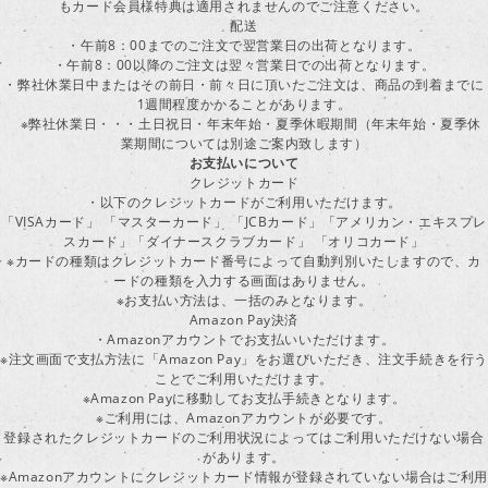
もカード会員様特典は適用されませんのでご注意ください。
配送
・午前8：00までのご注文で翌営業日の出荷となります。
・午前8：00以降のご注文は翌々営業日での出荷となります。
・弊社休業日中またはその前日・前々日に頂いたご注文は、商品の到着までに
1週間程度かかることがあります。
※弊社休業日・・・土日祝日・年末年始・夏季休暇期間（年末年始・夏季休
業期間については別途ご案内致します）
お支払いについて
クレジットカード
・以下のクレジットカードがご利用いただけます。
「VISAカード」 「マスターカード」 「JCBカード」「アメリカン・エキスプレ
スカード」「ダイナースクラブカード」 「オリコカード」
※カードの種類はクレジットカード番号によって自動判別いたしますので、カ
ードの種類を入力する画面はありません。
※お支払い方法は、一括のみとなります。
Amazon Pay決済
・Amazonアカウントでお支払いいただけます。
※注文画面で支払方法に「Amazon Pay」をお選びいただき、注文手続きを行
ことでご利用いただけます。
※Amazon Payに移動してお支払手続きとなります。
※ご利用には、Amazonアカウントが必要です。
登録されたクレジットカードのご利用状況によってはご利用いただけない場合
があります。
※Amazonアカウントにクレジットカード情報が登録されていない場合はご利用