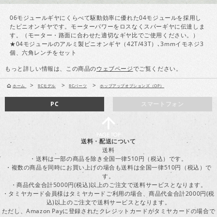
06モジュールギヤにくらべて駆動効率に優れた04モジュールを採用し
たピニオンギヤです。モーターパワーをロスなくスパーギヤに伝達しま
す。（モーター・路面に合わせた適切なギヤ比でご使用ください。）
★04モジュールのアルミ製ピニオンギヤ（42T/43T）､3mmイモネジ3
個、六角レンチをセット
もっと詳しい情報は、この商品の
ウェブページ
でご覧ください。
>
>
>
ホーム
RCモデル
RCパーツ
ホップアップオプションズ（OP）
PC
スマートフォン
送料・配送について
送料
・送料は一部の商品を除き全国一律510円（税込）です。
・複数の商品を同時にお買い上げの場合も送料は全国一律510円（税込）で
す。
・商品代金合計5000円(税込)以上のご注文で送料サービスとなります。
・タミヤカード会員様はタミヤカードご利用の場合、商品代金合計2000円(税
込)以上のご注文で送料サービスとなります。
ただし、Amazon Payに登録されたクレジットカードがタミヤカードの場合で