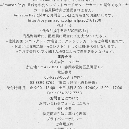
※Amazon Payに登録されたクレジットカードがタミヤカードの場合でもタミヤ
カード会員様特典は適用されません。
Amazon Payに関するお問合せいはこちらまでお願いします。
https://pay.amazon.co.jp/help/202161900
代金引換
・代金引換手数料330円(税込）
・商品到着時に、配達員に現金にてお支払いください。
※佐川急便（eコレクト）の場合は、クレジットカードもご利用可能です。
・お届けは佐川急便（eコレクト）もしくは郵便代引となります。
※ご注文金額及びお届けの地域によって自動選択となります。
運営会社
株式会社 タミヤ
所在地：〒422-8610 静岡市駿河区恩田原3-7
電話番号
054-283-0003 （静岡）
03-3899-3765 （東京：静岡へ自動転送）
受付時間 月～金 9:00～18:00 土日祝日 8:00～12:00／13:00～17:00
FAX：054-282-7763
お問合せについて
お問い合わせフォームはこちら
会社概要
特定商取引法に基づく表示
プライバシーポリシー
ご利用規約