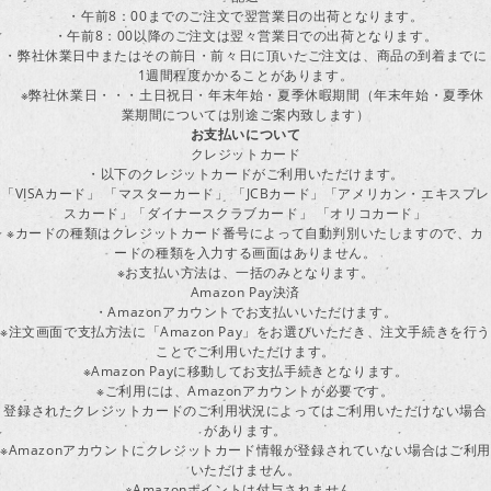
・午前8：00までのご注文で翌営業日の出荷となります。
・午前8：00以降のご注文は翌々営業日での出荷となります。
・弊社休業日中またはその前日・前々日に頂いたご注文は、商品の到着までに
1週間程度かかることがあります。
※弊社休業日・・・土日祝日・年末年始・夏季休暇期間（年末年始・夏季休
業期間については別途ご案内致します）
お支払いについて
クレジットカード
・以下のクレジットカードがご利用いただけます。
「VISAカード」 「マスターカード」 「JCBカード」「アメリカン・エキスプレ
スカード」「ダイナースクラブカード」 「オリコカード」
※カードの種類はクレジットカード番号によって自動判別いたしますので、カ
ードの種類を入力する画面はありません。
※お支払い方法は、一括のみとなります。
Amazon Pay決済
・Amazonアカウントでお支払いいただけます。
※注文画面で支払方法に「Amazon Pay」をお選びいただき、注文手続きを行
ことでご利用いただけます。
※Amazon Payに移動してお支払手続きとなります。
※ご利用には、Amazonアカウントが必要です。
登録されたクレジットカードのご利用状況によってはご利用いただけない場合
があります。
※Amazonアカウントにクレジットカード情報が登録されていない場合はご利用
いただけません。
※Amazonポイントは付与されません。