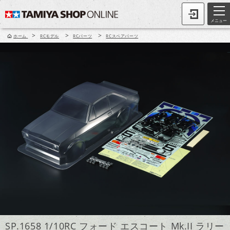
メニュー
>
>
>
ホーム
RCモデル
RCパーツ
RCスペアパーツ
SP.1658 1/10RC フォード エスコート Mk.II ラリー