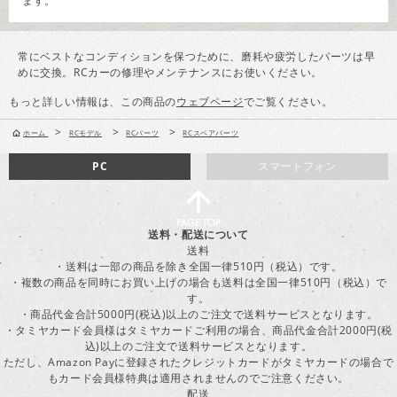
ます。
常にベストなコンディションを保つために、磨耗や疲労したパーツは早
めに交換。RCカーの修理やメンテナンスにお使いください。
もっと詳しい情報は、この商品の
ウェブページ
でご覧ください。
>
>
>
ホーム
RCモデル
RCパーツ
RCスペアパーツ
PC
スマートフォン
送料・配送について
送料
・送料は一部の商品を除き全国一律510円（税込）です。
・複数の商品を同時にお買い上げの場合も送料は全国一律510円（税込）で
す。
・商品代金合計5000円(税込)以上のご注文で送料サービスとなります。
・タミヤカード会員様はタミヤカードご利用の場合、商品代金合計2000円(税
込)以上のご注文で送料サービスとなります。
ただし、Amazon Payに登録されたクレジットカードがタミヤカードの場合で
もカード会員様特典は適用されませんのでご注意ください。
配送