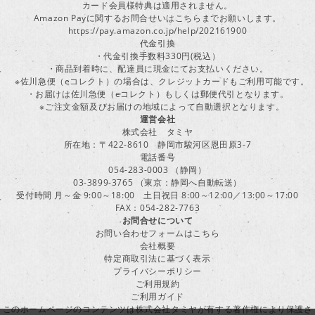
カード会員様特典は適用されません。
Amazon Payに関するお問合せいはこちらまでお願いします。
https://pay.amazon.co.jp/help/202161900
代金引換
・代金引換手数料330円(税込）
・商品到着時に、配達員に現金にてお支払いください。
※佐川急便（eコレクト）の場合は、クレジットカードもご利用可能です。
・お届けは佐川急便（eコレクト）もしくは郵便代引となります。
※ご注文金額及びお届けの地域によって自動選択となります。
運営会社
株式会社 タミヤ
所在地：〒422-8610 静岡市駿河区恩田原3-7
電話番号
054-283-0003 （静岡）
03-3899-3765 （東京：静岡へ自動転送）
受付時間 月～金 9:00～18:00 土日祝日 8:00～12:00／13:00～17:00
FAX：054-282-7763
お問合せについて
お問い合わせフォームはこちら
会社概要
特定商取引法に基づく表示
プライバシーポリシー
ご利用規約
ご利用ガイド
このホームページのコンテンツは株式会社タミヤが有する著作権により保護さ