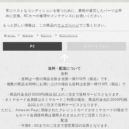
常にベストなコンディションを保つために、磨耗や疲労したパーツは早
めに交換。RCカーの修理やメンテナンスにお使いください。
もっと詳しい情報は、この商品の
ウェブページ
でご覧ください。
>
>
>
ホーム
RCモデル
RCパーツ
RCスペアパーツ
PC
スマートフォン
送料・配送について
送料
・送料は一部の商品を除き全国一律510円（税込）です。
・複数の商品を同時にお買い上げの場合も送料は全国一律510円（税込）で
す。
・商品代金合計5000円(税込)以上のご注文で送料サービスとなります。
・タミヤカード会員様はタミヤカードご利用の場合、商品代金合計2000円(税
込)以上のご注文で送料サービスとなります。
ただし、Amazon Payに登録されたクレジットカードがタミヤカードの場合で
もカード会員様特典は適用されませんのでご注意ください。
配送
・午前8：00までのご注文で翌営業日の出荷となります。