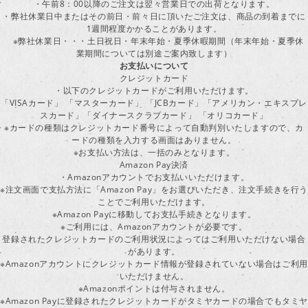
・午前8：00以降のご注文は翌々営業日での出荷となります。
・弊社休業日中またはその前日・前々日に頂いたご注文は、商品の到着までに
1週間程度かかることがあります。
※弊社休業日・・・土日祝日・年末年始・夏季休暇期間（年末年始・夏季休
業期間については別途ご案内致します）
お支払いについて
クレジットカード
・以下のクレジットカードがご利用いただけます。
「VISAカード」 「マスターカード」 「JCBカード」「アメリカン・エキスプレ
スカード」「ダイナースクラブカード」 「オリコカード」
※カードの種類はクレジットカード番号によって自動判別いたしますので、カ
ードの種類を入力する画面はありません。
※お支払い方法は、一括のみとなります。
Amazon Pay決済
・Amazonアカウントでお支払いいただけます。
※注文画面で支払方法に「Amazon Pay」をお選びいただき、注文手続きを行
ことでご利用いただけます。
※Amazon Payに移動してお支払手続きとなります。
※ご利用には、Amazonアカウントが必要です。
登録されたクレジットカードのご利用状況によってはご利用いただけない場合
があります。
※Amazonアカウントにクレジットカード情報が登録されていない場合はご利用
いただけません。
※Amazonポイントは付与されません。
※Amazon Payに登録されたクレジットカードがタミヤカードの場合でもタミヤ