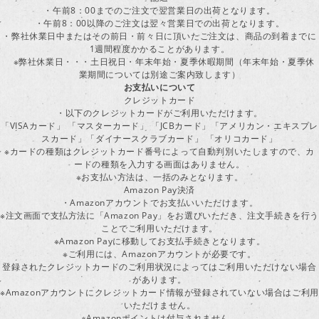
・午前8：00までのご注文で翌営業日の出荷となります。
・午前8：00以降のご注文は翌々営業日での出荷となります。
・弊社休業日中またはその前日・前々日に頂いたご注文は、商品の到着までに
1週間程度かかることがあります。
※弊社休業日・・・土日祝日・年末年始・夏季休暇期間（年末年始・夏季休
業期間については別途ご案内致します）
お支払いについて
クレジットカード
・以下のクレジットカードがご利用いただけます。
「VISAカード」 「マスターカード」 「JCBカード」「アメリカン・エキスプレ
スカード」「ダイナースクラブカード」 「オリコカード」
※カードの種類はクレジットカード番号によって自動判別いたしますので、カ
ードの種類を入力する画面はありません。
※お支払い方法は、一括のみとなります。
Amazon Pay決済
・Amazonアカウントでお支払いいただけます。
※注文画面で支払方法に「Amazon Pay」をお選びいただき、注文手続きを行
ことでご利用いただけます。
※Amazon Payに移動してお支払手続きとなります。
※ご利用には、Amazonアカウントが必要です。
登録されたクレジットカードのご利用状況によってはご利用いただけない場合
があります。
※Amazonアカウントにクレジットカード情報が登録されていない場合はご利用
いただけません。
※Amazonポイントは付与されません。