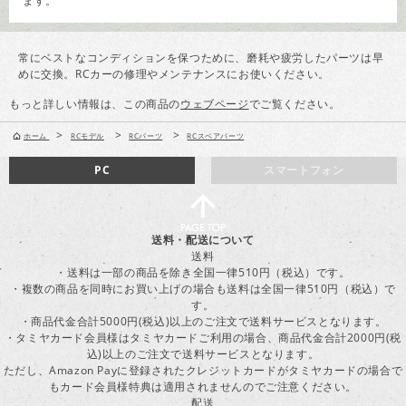
ます。
常にベストなコンディションを保つために、磨耗や疲労したパーツは早
めに交換。RCカーの修理やメンテナンスにお使いください。
もっと詳しい情報は、この商品の
ウェブページ
でご覧ください。
>
>
>
ホーム
RCモデル
RCパーツ
RCスペアパーツ
PC
スマートフォン
送料・配送について
送料
・送料は一部の商品を除き全国一律510円（税込）です。
・複数の商品を同時にお買い上げの場合も送料は全国一律510円（税込）で
す。
・商品代金合計5000円(税込)以上のご注文で送料サービスとなります。
・タミヤカード会員様はタミヤカードご利用の場合、商品代金合計2000円(税
込)以上のご注文で送料サービスとなります。
ただし、Amazon Payに登録されたクレジットカードがタミヤカードの場合で
もカード会員様特典は適用されませんのでご注意ください。
配送