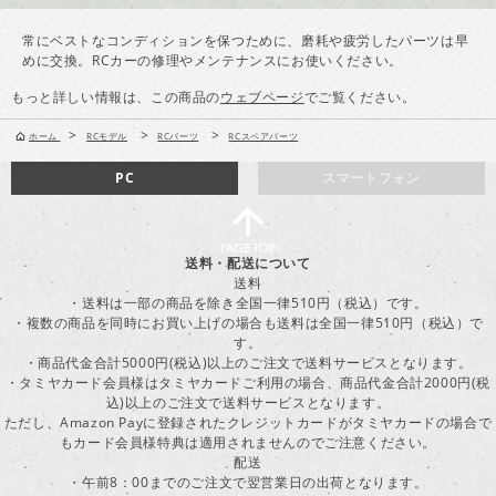
常にベストなコンディションを保つために、磨耗や疲労したパーツは早
めに交換。RCカーの修理やメンテナンスにお使いください。
もっと詳しい情報は、この商品の
ウェブページ
でご覧ください。
>
>
>
ホーム
RCモデル
RCパーツ
RCスペアパーツ
PC
スマートフォン
送料・配送について
送料
・送料は一部の商品を除き全国一律510円（税込）です。
・複数の商品を同時にお買い上げの場合も送料は全国一律510円（税込）で
す。
・商品代金合計5000円(税込)以上のご注文で送料サービスとなります。
・タミヤカード会員様はタミヤカードご利用の場合、商品代金合計2000円(税
込)以上のご注文で送料サービスとなります。
ただし、Amazon Payに登録されたクレジットカードがタミヤカードの場合で
もカード会員様特典は適用されませんのでご注意ください。
配送
・午前8：00までのご注文で翌営業日の出荷となります。