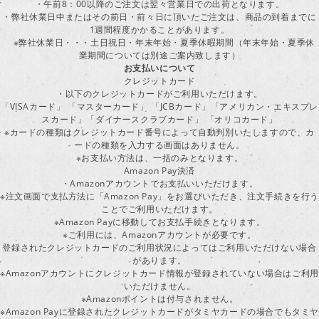
・午前8：00以降のご注文は翌々営業日での出荷となります。
・弊社休業日中またはその前日・前々日に頂いたご注文は、商品の到着までに
1週間程度かかることがあります。
※弊社休業日・・・土日祝日・年末年始・夏季休暇期間（年末年始・夏季休
業期間については別途ご案内致します）
お支払いについて
クレジットカード
・以下のクレジットカードがご利用いただけます。
「VISAカード」 「マスターカード」 「JCBカード」「アメリカン・エキスプレ
スカード」「ダイナースクラブカード」 「オリコカード」
※カードの種類はクレジットカード番号によって自動判別いたしますので、カ
ードの種類を入力する画面はありません。
※お支払い方法は、一括のみとなります。
Amazon Pay決済
・Amazonアカウントでお支払いいただけます。
※注文画面で支払方法に「Amazon Pay」をお選びいただき、注文手続きを行
ことでご利用いただけます。
※Amazon Payに移動してお支払手続きとなります。
※ご利用には、Amazonアカウントが必要です。
登録されたクレジットカードのご利用状況によってはご利用いただけない場合
があります。
※Amazonアカウントにクレジットカード情報が登録されていない場合はご利用
いただけません。
※Amazonポイントは付与されません。
※Amazon Payに登録されたクレジットカードがタミヤカードの場合でもタミヤ