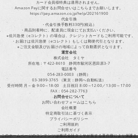
カード会員様特典は適用されません。
Amazon Payに関するお問合せいはこちらまでお願いします。
https://pay.amazon.co.jp/help/202161900
代金引換
・代金引換手数料330円(税込）
・商品到着時に、配達員に現金にてお支払いください。
※佐川急便（eコレクト）の場合は、クレジットカードもご利用可能です。
・お届けは佐川急便（eコレクト）もしくは郵便代引となります。
※ご注文金額及びお届けの地域によって自動選択となります。
運営会社
株式会社 タミヤ
所在地：〒422-8610 静岡市駿河区恩田原3-7
電話番号
054-283-0003 （静岡）
03-3899-3765 （東京：静岡へ自動転送）
受付時間 月～金 9:00～18:00 土日祝日 8:00～12:00／13:00～17:00
FAX：054-282-7763
お問合せについて
お問い合わせフォームはこちら
会社概要
特定商取引法に基づく表示
プライバシーポリシー
ご利用規約
ご利用ガイド
このホームページのコンテンツは株式会社タミヤが有する著作権により保護さ