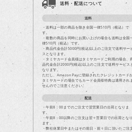
送料・配送について
送料
・送料は一部の商品を除き全国一律510円（税込）で
す。
・複数の商品を同時にお買い上げの場合も送料は全国
律510円（税込）です。
・商品代金合計5000円(税込)以上のご注文で送料サー
スとなります。
・タミヤカード会員様はタミヤカードご利用の場合、
品代金合計2000円(税込)以上のご注文で送料サービス
なります。
ただし、Amazon Payに登録されたクレジットカード
タミヤカードの場合でもカード会員様特典は適用され
せんのでご注意ください。
配送
・午前8：00までのご注文で翌営業日の出荷となりま
す。
・午前8：00以降のご注文は翌々営業日での出荷とな
ます。
・弊社休業日中またはその前日・前々日に頂いたご注