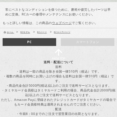
常にベストなコンディションを保つために、磨耗や疲労したパーツは早
めに交換。RCカーの修理やメンテナンスにお使いください。
もっと詳しい情報は、この商品の
ウェブページ
でご覧ください。
>
>
>
ホーム
RCモデル
RCパーツ
RCスペアパーツ
PC
スマートフォン
送料・配送について
送料
・送料は一部の商品を除き全国一律510円（税込）です。
・複数の商品を同時にお買い上げの場合も送料は全国一律510円（税込）で
す。
・商品代金合計5000円(税込)以上のご注文で送料サービスとなります。
・タミヤカード会員様はタミヤカードご利用の場合、商品代金合計2000円(税
込)以上のご注文で送料サービスとなります。
ただし、Amazon Payに登録されたクレジットカードがタミヤカードの場合で
もカード会員様特典は適用されませんのでご注意ください。
配送
・午前8：00までのご注文で翌営業日の出荷となります。