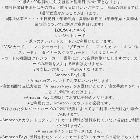
・午前8：00以降のご注文は翌々営業日での出荷となります。
・弊社休業日中またはその前日・前々日に頂いたご注文は、商品の到着までに
1週間程度かかることがあります。
※弊社休業日・・・土日祝日・年末年始・夏季休暇期間（年末年始・夏季休
業期間については別途ご案内致します）
お支払いについて
クレジットカード
・以下のクレジットカードがご利用いただけます。
「VISAカード」 「マスターカード」 「JCBカード」「アメリカン・エキスプレ
スカード」「ダイナースクラブカード」 「オリコカード」
※カードの種類はクレジットカード番号によって自動判別いたしますので、カ
ードの種類を入力する画面はありません。
※お支払い方法は、一括のみとなります。
Amazon Pay決済
・Amazonアカウントでお支払いいただけます。
※注文画面で支払方法に「Amazon Pay」をお選びいただき、注文手続きを行
ことでご利用いただけます。
※Amazon Payに移動してお支払手続きとなります。
※ご利用には、Amazonアカウントが必要です。
登録されたクレジットカードのご利用状況によってはご利用いただけない場合
があります。
※Amazonアカウントにクレジットカード情報が登録されていない場合はご利用
いただけません。
※Amazonポイントは付与されません。
※Amazon Payに登録されたクレジットカードがタミヤカードの場合でもタミヤ