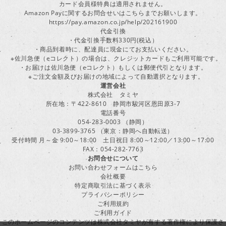
カード会員様特典は適用されません。
Amazon Payに関するお問合せいはこちらまでお願いします。
https://pay.amazon.co.jp/help/202161900
代金引換
・代金引換手数料330円(税込）
・商品到着時に、配達員に現金にてお支払いください。
※佐川急便（eコレクト）の場合は、クレジットカードもご利用可能です。
・お届けは佐川急便（eコレクト）もしくは郵便代引となります。
※ご注文金額及びお届けの地域によって自動選択となります。
運営会社
株式会社 タミヤ
所在地：〒422-8610 静岡市駿河区恩田原3-7
電話番号
054-283-0003 （静岡）
03-3899-3765 （東京：静岡へ自動転送）
受付時間 月～金 9:00～18:00 土日祝日 8:00～12:00／13:00～17:00
FAX：054-282-7763
お問合せについて
お問い合わせフォームはこちら
会社概要
特定商取引法に基づく表示
プライバシーポリシー
ご利用規約
ご利用ガイド
このホームページのコンテンツは株式会社タミヤが有する著作権により保護さ