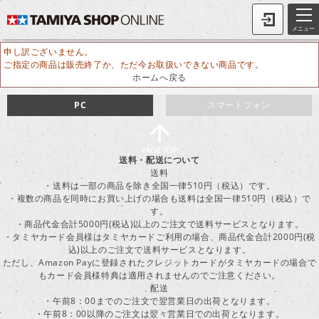
メニュー
申し訳ございません。
ご指定の商品は販売終了か、ただ今お取扱いできない商品です。
ホームへ戻る
PC
スマートフォン
送料・配送について
送料
・送料は一部の商品を除き全国一律510円（税込）です。
・複数の商品を同時にお買い上げの場合も送料は全国一律510円（税込）で
す。
・商品代金合計5000円(税込)以上のご注文で送料サービスとなります。
・タミヤカード会員様はタミヤカードご利用の場合、商品代金合計2000円(税
込)以上のご注文で送料サービスとなります。
ただし、Amazon Payに登録されたクレジットカードがタミヤカードの場合で
もカード会員様特典は適用されませんのでご注意ください。
配送
・午前8：00までのご注文で翌営業日の出荷となります。
・午前8：00以降のご注文は翌々営業日での出荷となります。