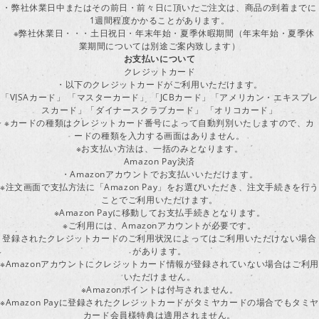
・弊社休業日中またはその前日・前々日に頂いたご注文は、商品の到着までに
1週間程度かかることがあります。
※弊社休業日・・・土日祝日・年末年始・夏季休暇期間（年末年始・夏季休
業期間については別途ご案内致します）
お支払いについて
クレジットカード
・以下のクレジットカードがご利用いただけます。
「VISAカード」 「マスターカード」 「JCBカード」「アメリカン・エキスプレ
スカード」「ダイナースクラブカード」 「オリコカード」
※カードの種類はクレジットカード番号によって自動判別いたしますので、カ
ードの種類を入力する画面はありません。
※お支払い方法は、一括のみとなります。
Amazon Pay決済
・Amazonアカウントでお支払いいただけます。
※注文画面で支払方法に「Amazon Pay」をお選びいただき、注文手続きを行
ことでご利用いただけます。
※Amazon Payに移動してお支払手続きとなります。
※ご利用には、Amazonアカウントが必要です。
登録されたクレジットカードのご利用状況によってはご利用いただけない場合
があります。
※Amazonアカウントにクレジットカード情報が登録されていない場合はご利用
いただけません。
※Amazonポイントは付与されません。
※Amazon Payに登録されたクレジットカードがタミヤカードの場合でもタミヤ
カード会員様特典は適用されません。