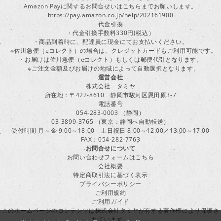
Amazon Payに関するお問合せいはこちらまでお願いします。
https://pay.amazon.co.jp/help/202161900
代金引換
・代金引換手数料330円(税込）
・商品到着時に、配達員に現金にてお支払いください。
※佐川急便（eコレクト）の場合は、クレジットカードもご利用可能です。
・お届けは佐川急便（eコレクト）もしくは郵便代引となります。
※ご注文金額及びお届けの地域によって自動選択となります。
運営会社
株式会社 タミヤ
所在地：〒422-8610 静岡市駿河区恩田原3-7
電話番号
054-283-0003 （静岡）
03-3899-3765 （東京：静岡へ自動転送）
受付時間 月～金 9:00～18:00 土日祝日 8:00～12:00／13:00～17:00
FAX：054-282-7763
お問合せについて
お問い合わせフォームはこちら
会社概要
特定商取引法に基づく表示
プライバシーポリシー
ご利用規約
ご利用ガイド
このホームページのコンテンツは株式会社タミヤが有する著作権により保護さ
れています。