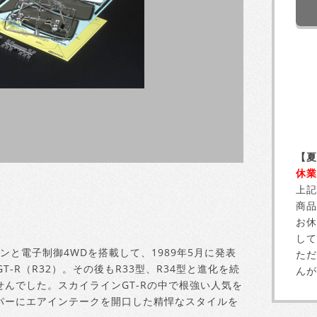
【夏
休業
上記
商品
お休
して
ンと電子制御4WDを搭載して、1989年5月に発表
ただ
-R（R32）。その後もR33型、R34型と進化を続
んが
せんでした。スカイラインGT-Rの中で根強い人気を
ンパーにエアインテークを開口した精悍なスタイルを