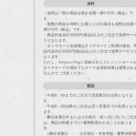
送料
・送料は一部の商品を除き全国一律510円（税込）で
す。
・複数の商品を同時にお買い上げの場合も送料は全国
律510円（税込）です。
・商品代金合計5000円(税込)以上のご注文で送料サー
スとなります。
・タミヤカード会員様はタミヤカードご利用の場合、
品代金合計2000円(税込)以上のご注文で送料サービス
なります。
ただし、Amazon Payに登録されたクレジットカード
タミヤカードの場合でもカード会員様特典は適用され
せんのでご注意ください。
配送
・午前8：00までのご注文で翌営業日の出荷となりま
す。
・午前8：00以降のご注文は翌々営業日での出荷とな
ます。
・弊社休業日中またはその前日・前々日に頂いたご注
は、商品の到着までに1週間程度かかることがありま
す。
※弊社休業日・・・土日祝日・年末年始・夏季休暇期