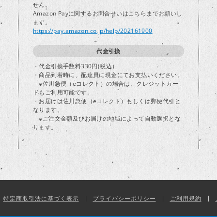
し
せん。
Amazon Payに関するお問合せいはこちらまでお願いし
ます。
https://pay.amazon.co.jp/help/202161900
代金引換
・代金引換手数料330円(税込）
・商品到着時に、配達員に現金にてお支払いください。
※佐川急便（eコレクト）の場合は、クレジットカー
ドもご利用可能です。
・お届けは佐川急便（eコレクト）もしくは郵便代引と
なります。
※ご注文金額及びお届けの地域によって自動選択とな
ります。
特定商取引法に基づく表示
プライバシーポリシー
ご利用規約