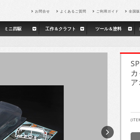
お問合せ
よくあるご質問
ご利用ガイド
全国販
ミニ四駆
工作＆クラフト
ツール＆塗料
SP
カ
ア
(ITE