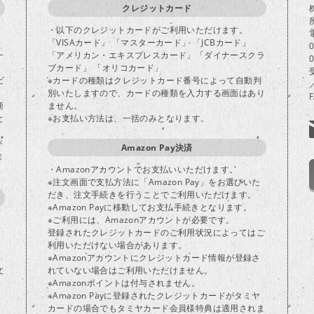
クレジットカード
・以下のクレジットカードがご利用いただけます。
「VISAカード」 「マスターカード」 「JCBカード」
一
「アメリカン・エキスプレスカード」「ダイナースクラ
ブカード」 「オリコカード」
ビ
※カードの種類はクレジットカード番号によって自動判
別いたしますので、カードの種類を入力する画面はあり
商
ません。
と
※お支払い方法は、一括のみとなります。
が
Amazon Pay決済
ま
・Amazonアカウントでお支払いいただけます。
※注文画面で支払方法に「Amazon Pay」をお選びいた
だき、注文手続きを行うことでご利用いただけます。
※Amazon Payに移動してお支払手続きとなります。
※ご利用には、Amazonアカウントが必要です。
登録されたクレジットカードのご利用状況によってはご
り
利用いただけない場合があります。
※Amazonアカウントにクレジットカード情報が登録さ
文
れていない場合はご利用いただけません。
※Amazonポイントは付与されません。
※Amazon Payに登録されたクレジットカードがタミヤ
カードの場合でもタミヤカード会員様特典は適用されま