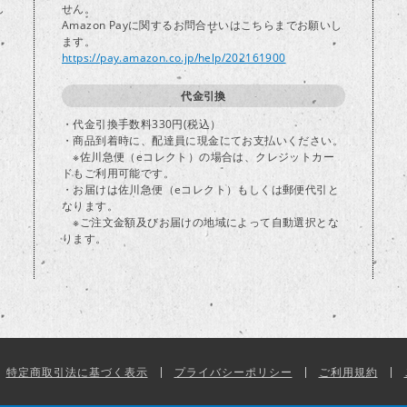
し
せん。
Amazon Payに関するお問合せいはこちらまでお願いし
ます。
https://pay.amazon.co.jp/help/202161900
代金引換
・代金引換手数料330円(税込）
・商品到着時に、配達員に現金にてお支払いください。
※佐川急便（eコレクト）の場合は、クレジットカー
ドもご利用可能です。
・お届けは佐川急便（eコレクト）もしくは郵便代引と
なります。
※ご注文金額及びお届けの地域によって自動選択とな
ります。
特定商取引法に基づく表示
プライバシーポリシー
ご利用規約