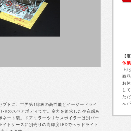
【夏
休業
上記
商品
お休
して
ただ
んが
セプトに、世界第1線級の高性能とイージードライ
N GT-Rのスペアボディです。空力を追求した存在感あ
ボネート製。ドアミラーやリヤスポイラーは別パー
ライトケースに別売りの高輝度LEDでヘッドライト