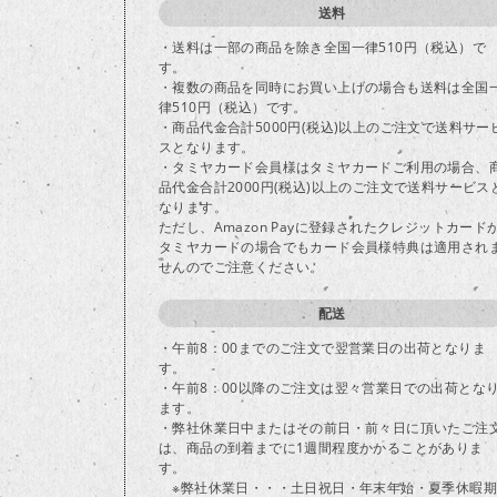
送料
・送料は一部の商品を除き全国一律510円（税込）で
す。
・複数の商品を同時にお買い上げの場合も送料は全国
律510円（税込）です。
・商品代金合計5000円(税込)以上のご注文で送料サー
スとなります。
・タミヤカード会員様はタミヤカードご利用の場合、
品代金合計2000円(税込)以上のご注文で送料サービス
なります。
ただし、Amazon Payに登録されたクレジットカード
タミヤカードの場合でもカード会員様特典は適用され
せんのでご注意ください。
配送
・午前8：00までのご注文で翌営業日の出荷となりま
す。
・午前8：00以降のご注文は翌々営業日での出荷とな
ます。
・弊社休業日中またはその前日・前々日に頂いたご注
は、商品の到着までに1週間程度かかることがありま
す。
※弊社休業日・・・土日祝日・年末年始・夏季休暇期