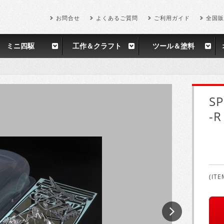
お問合せ
よくあるご質問
ご利用ガイド
全国販
ミニ四駆
工作＆クラフト
ツール＆塗料
SP
-
(ITE