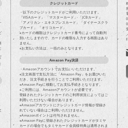
クレジットカード
・以下のクレジットカードがご利用いただけます。
「VISAカード」 「マスターカード」 「JCBカード」
一
「アメリカン・エキスプレスカード」「ダイナースクラ
ブカード」 「オリコカード」
ビ
※カードの種類はクレジットカード番号によって自動判
別いたしますので、カードの種類を入力する画面はあり
商
ません。
と
※お支払い方法は、一括のみとなります。
が
Amazon Pay決済
ま
・Amazonアカウントでお支払いいただけます。
※注文画面で支払方法に「Amazon Pay」をお選びいた
だき、注文手続きを行うことでご利用いただけます。
※Amazon Payに移動してお支払手続きとなります。
※ご利用には、Amazonアカウントが必要です。
登録されたクレジットカードのご利用状況によってはご
り
利用いただけない場合があります。
※Amazonアカウントにクレジットカード情報が登録さ
文
れていない場合はご利用いただけません。
※Amazonポイントは付与されません。
※Amazon Payに登録されたクレジットカードがタミヤ
カードの場合でもタミヤカード会員様特典は適用されま