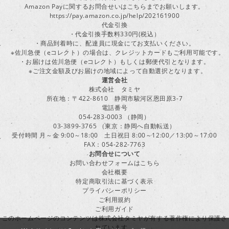
Amazon Payに関するお問合せいはこちらまでお願いします。
https://pay.amazon.co.jp/help/202161900
代金引換
・代金引換手数料330円(税込）
・商品到着時に、配達員に現金にてお支払いください。
※佐川急便（eコレクト）の場合は、クレジットカードもご利用可能です。
・お届けは佐川急便（eコレクト）もしくは郵便代引となります。
※ご注文金額及びお届けの地域によって自動選択となります。
運営会社
株式会社 タミヤ
所在地：〒422-8610 静岡市駿河区恩田原3-7
電話番号
054-283-0003 （静岡）
03-3899-3765 （東京：静岡へ自動転送）
受付時間 月～金 9:00～18:00 土日祝日 8:00～12:00／13:00～17:00
FAX：054-282-7763
お問合せについて
お問い合わせフォームはこちら
会社概要
特定商取引法に基づく表示
プライバシーポリシー
ご利用規約
ご利用ガイド
このホームページのコンテンツは株式会社タミヤが有する著作権により保護さ
れています。