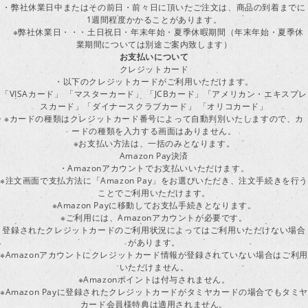
・弊社休業日中またはその前日・前々日に頂いたご注文は、商品の到着までに
1週間程度かかることがあります。
※弊社休業日・・・土日祝日・年末年始・夏季休暇期間（年末年始・夏季休
業期間については別途ご案内致します）
お支払いについて
クレジットカード
・以下のクレジットカードがご利用いただけます。
「VISAカード」 「マスターカード」 「JCBカード」「アメリカン・エキスプレ
スカード」「ダイナースクラブカード」 「オリコカード」
※カードの種類はクレジットカード番号によって自動判別いたしますので、カ
ードの種類を入力する画面はありません。
※お支払い方法は、一括のみとなります。
Amazon Pay決済
・Amazonアカウントでお支払いいただけます。
※注文画面で支払方法に「Amazon Pay」をお選びいただき、注文手続きを行
ことでご利用いただけます。
※Amazon Payに移動してお支払手続きとなります。
※ご利用には、Amazonアカウントが必要です。
登録されたクレジットカードのご利用状況によってはご利用いただけない場合
があります。
※Amazonアカウントにクレジットカード情報が登録されていない場合はご利用
いただけません。
※Amazonポイントは付与されません。
※Amazon Payに登録されたクレジットカードがタミヤカードの場合でもタミヤ
カード会員様特典は適用されません。