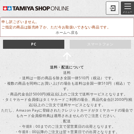
メニュー
申し訳ございません。
ご指定の商品は販売終了か、ただ今お取扱いできない商品です。
ホームへ戻る
PC
スマートフォン
送料・配送について
送料
・送料は一部の商品を除き全国一律510円（税込）です。
・複数の商品を同時にお買い上げの場合も送料は全国一律510円（税込）で
す。
・商品代金合計5000円(税込)以上のご注文で送料サービスとなります。
・タミヤカード会員様はタミヤカードご利用の場合、商品代金合計2000円(税
込)以上のご注文で送料サービスとなります。
ただし、Amazon Payに登録されたクレジットカードがタミヤカードの場合で
もカード会員様特典は適用されませんのでご注意ください。
配送
・午前8：00までのご注文で翌営業日の出荷となります。
・午前8：00以降のご注文は翌々営業日での出荷となります。