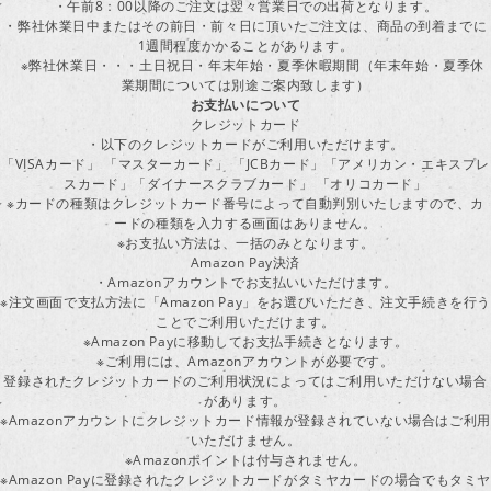
・午前8：00以降のご注文は翌々営業日での出荷となります。
・弊社休業日中またはその前日・前々日に頂いたご注文は、商品の到着までに
1週間程度かかることがあります。
※弊社休業日・・・土日祝日・年末年始・夏季休暇期間（年末年始・夏季休
業期間については別途ご案内致します）
お支払いについて
クレジットカード
・以下のクレジットカードがご利用いただけます。
「VISAカード」 「マスターカード」 「JCBカード」「アメリカン・エキスプレ
スカード」「ダイナースクラブカード」 「オリコカード」
※カードの種類はクレジットカード番号によって自動判別いたしますので、カ
ードの種類を入力する画面はありません。
※お支払い方法は、一括のみとなります。
Amazon Pay決済
・Amazonアカウントでお支払いいただけます。
※注文画面で支払方法に「Amazon Pay」をお選びいただき、注文手続きを行
ことでご利用いただけます。
※Amazon Payに移動してお支払手続きとなります。
※ご利用には、Amazonアカウントが必要です。
登録されたクレジットカードのご利用状況によってはご利用いただけない場合
があります。
※Amazonアカウントにクレジットカード情報が登録されていない場合はご利用
いただけません。
※Amazonポイントは付与されません。
※Amazon Payに登録されたクレジットカードがタミヤカードの場合でもタミヤ