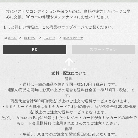
常にベストなコンディションを保つために、磨耗や疲労したパーツは早
めに交換。RCカーの修理やメンテナンスにお使いください。
もっと詳しい情報は、この商品の
ウェブページ
でご覧ください。
>
>
>
ホーム
RCモデル
RCパーツ
RCスペアパーツ
PC
スマートフォン
送料・配送について
送料
・送料は一部の商品を除き全国一律510円（税込）です。
・複数の商品を同時にお買い上げの場合も送料は全国一律510円（税込）で
す。
・商品代金合計5000円(税込)以上のご注文で送料サービスとなります。
・タミヤカード会員様はタミヤカードご利用の場合、商品代金合計2000円(税
込)以上のご注文で送料サービスとなります。
ただし、Amazon Payに登録されたクレジットカードがタミヤカードの場合で
もカード会員様特典は適用されませんのでご注意ください。
配送
・午前8：00までのご注文で翌営業日の出荷となります。