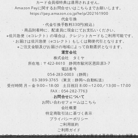
カード会員様特典は適用されません。
Amazon Payに関するお問合せいはこちらまでお願いします。
https://pay.amazon.co.jp/help/202161900
代金引換
・代金引換手数料330円(税込）
・商品到着時に、配達員に現金にてお支払いください。
※佐川急便（eコレクト）の場合は、クレジットカードもご利用可能です。
・お届けは佐川急便（eコレクト）もしくは郵便代引となります。
※ご注文金額及びお届けの地域によって自動選択となります。
運営会社
株式会社 タミヤ
所在地：〒422-8610 静岡市駿河区恩田原3-7
電話番号
054-283-0003 （静岡）
03-3899-3765 （東京：静岡へ自動転送）
受付時間 月～金 9:00～18:00 土日祝日 8:00～12:00／13:00～17:00
FAX：054-282-7763
お問合せについて
お問い合わせフォームはこちら
会社概要
特定商取引法に基づく表示
プライバシーポリシー
ご利用規約
ご利用ガイド
このホームページのコンテンツは株式会社タミヤが有する著作権により保護さ