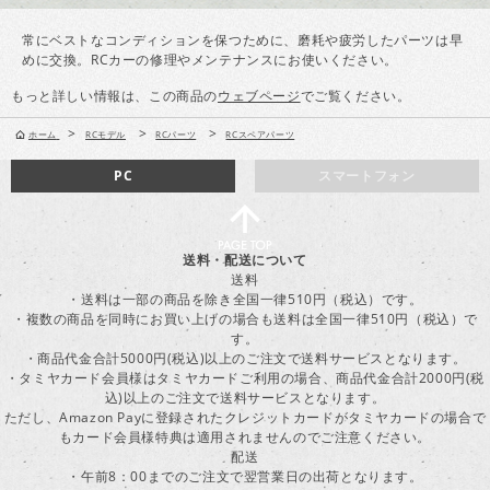
常にベストなコンディションを保つために、磨耗や疲労したパーツは早
めに交換。RCカーの修理やメンテナンスにお使いください。
もっと詳しい情報は、この商品の
ウェブページ
でご覧ください。
>
>
>
ホーム
RCモデル
RCパーツ
RCスペアパーツ
PC
スマートフォン
送料・配送について
送料
・送料は一部の商品を除き全国一律510円（税込）です。
・複数の商品を同時にお買い上げの場合も送料は全国一律510円（税込）で
す。
・商品代金合計5000円(税込)以上のご注文で送料サービスとなります。
・タミヤカード会員様はタミヤカードご利用の場合、商品代金合計2000円(税
込)以上のご注文で送料サービスとなります。
ただし、Amazon Payに登録されたクレジットカードがタミヤカードの場合で
もカード会員様特典は適用されませんのでご注意ください。
配送
・午前8：00までのご注文で翌営業日の出荷となります。