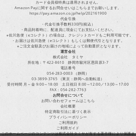
カード会員様特典は適用されません。
Amazon Payに関するお問合せいはこちらまでお願いします。
https://pay.amazon.co.jp/help/202161900
代金引換
・代金引換手数料330円(税込）
・商品到着時に、配達員に現金にてお支払いください。
※佐川急便（eコレクト）の場合は、クレジットカードもご利用可能です。
・お届けは佐川急便（eコレクト）もしくは郵便代引となります。
※ご注文金額及びお届けの地域によって自動選択となります。
運営会社
株式会社 タミヤ
所在地：〒422-8610 静岡市駿河区恩田原3-7
電話番号
054-283-0003 （静岡）
03-3899-3765 （東京：静岡へ自動転送）
受付時間 月～金 9:00～18:00 土日祝日 8:00～12:00／13:00～17:00
FAX：054-282-7763
お問合せについて
お問い合わせフォームはこちら
会社概要
特定商取引法に基づく表示
プライバシーポリシー
ご利用規約
ご利用ガイド
このホームページのコンテンツは株式会社タミヤが有する著作権により保護さ