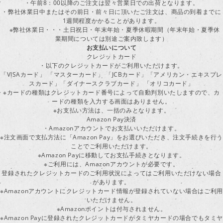
・午前8：00以降のご注文は翌々営業日での出荷となります。
・弊社休業日中またはその前日・前々日に頂いたご注文は、商品の到着までに
1週間程度かかることがあります。
※弊社休業日・・・土日祝日・年末年始・夏季休暇期間（年末年始・夏季休
業期間については別途ご案内致します）
お支払いについて
クレジットカード
・以下のクレジットカードがご利用いただけます。
「VISAカード」 「マスターカード」 「JCBカード」「アメリカン・エキスプレ
スカード」「ダイナースクラブカード」 「オリコカード」
※カードの種類はクレジットカード番号によって自動判別いたしますので、カ
ードの種類を入力する画面はありません。
※お支払い方法は、一括のみとなります。
Amazon Pay決済
・Amazonアカウントでお支払いいただけます。
※注文画面で支払方法に「Amazon Pay」をお選びいただき、注文手続きを行
ことでご利用いただけます。
※Amazon Payに移動してお支払手続きとなります。
※ご利用には、Amazonアカウントが必要です。
登録されたクレジットカードのご利用状況によってはご利用いただけない場合
があります。
※Amazonアカウントにクレジットカード情報が登録されていない場合はご利用
いただけません。
※Amazonポイントは付与されません。
※Amazon Payに登録されたクレジットカードがタミヤカードの場合でもタミヤ