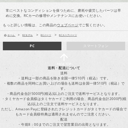
常にベストなコンディションを保つために、磨耗や疲労したパーツは早
めに交換。RCカーの修理やメンテナンスにお使いください。
もっと詳しい情報は、この商品の
ウェブページ
でご覧ください。
>
>
>
ホーム
RCモデル
RCパーツ
RCスペアパーツ
PC
スマートフォン
送料・配送について
送料
・送料は一部の商品を除き全国一律510円（税込）です。
・複数の商品を同時にお買い上げの場合も送料は全国一律510円（税込）で
す。
・商品代金合計5000円(税込)以上のご注文で送料サービスとなります。
・タミヤカード会員様はタミヤカードご利用の場合、商品代金合計2000円(税
込)以上のご注文で送料サービスとなります。
ただし、Amazon Payに登録されたクレジットカードがタミヤカードの場合で
もカード会員様特典は適用されませんのでご注意ください。
配送
・午前8：00までのご注文で翌営業日の出荷となります。