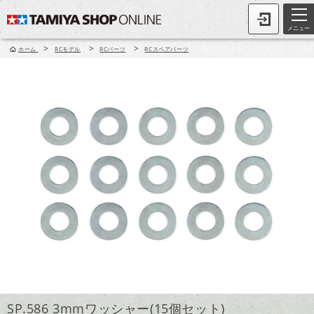
メニュー
>
>
>
ホーム
RCモデル
RCパーツ
RCスペアパーツ
SP.586 3mmワッシャー(15個セット)