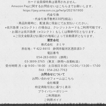
カード会員様特典は適用されません。
Amazon Payに関するお問合せいはこちらまでお願いします。
https://pay.amazon.co.jp/help/202161900
代金引換
・代金引換手数料330円(税込）
・商品到着時に、配達員に現金にてお支払いください。
※佐川急便（eコレクト）の場合は、クレジットカードもご利用可能です。
・お届けは佐川急便（eコレクト）もしくは郵便代引となります。
※ご注文金額及びお届けの地域によって自動選択となります。
運営会社
株式会社 タミヤ
所在地：〒422-8610 静岡市駿河区恩田原3-7
電話番号
054-283-0003 （静岡）
03-3899-3765 （東京：静岡へ自動転送）
受付時間 月～金 9:00～18:00 土日祝日 8:00～12:00／13:00～17:00
FAX：054-282-7763
お問合せについて
お問い合わせフォームはこちら
会社概要
特定商取引法に基づく表示
プライバシーポリシー
ご利用規約
ご利用ガイド
このホームページのコンテンツは株式会社タミヤが有する著作権により保護さ