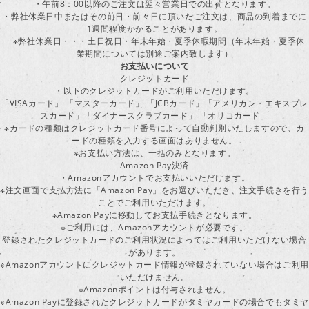
・午前8：00以降のご注文は翌々営業日での出荷となります。
・弊社休業日中またはその前日・前々日に頂いたご注文は、商品の到着までに
1週間程度かかることがあります。
※弊社休業日・・・土日祝日・年末年始・夏季休暇期間（年末年始・夏季休
業期間については別途ご案内致します）
お支払いについて
クレジットカード
・以下のクレジットカードがご利用いただけます。
「VISAカード」 「マスターカード」 「JCBカード」「アメリカン・エキスプレ
スカード」「ダイナースクラブカード」 「オリコカード」
※カードの種類はクレジットカード番号によって自動判別いたしますので、カ
ードの種類を入力する画面はありません。
※お支払い方法は、一括のみとなります。
Amazon Pay決済
・Amazonアカウントでお支払いいただけます。
※注文画面で支払方法に「Amazon Pay」をお選びいただき、注文手続きを行
ことでご利用いただけます。
※Amazon Payに移動してお支払手続きとなります。
※ご利用には、Amazonアカウントが必要です。
登録されたクレジットカードのご利用状況によってはご利用いただけない場合
があります。
※Amazonアカウントにクレジットカード情報が登録されていない場合はご利用
いただけません。
※Amazonポイントは付与されません。
※Amazon Payに登録されたクレジットカードがタミヤカードの場合でもタミヤ