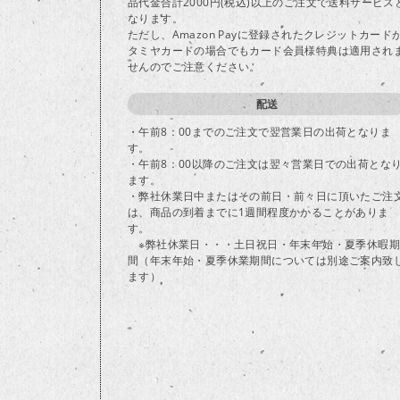
品代金合計2000円(税込)以上のご注文で送料サービス
なります。
ただし、Amazon Payに登録されたクレジットカード
タミヤカードの場合でもカード会員様特典は適用され
せんのでご注意ください。
配送
・午前8：00までのご注文で翌営業日の出荷となりま
す。
・午前8：00以降のご注文は翌々営業日での出荷とな
ます。
・弊社休業日中またはその前日・前々日に頂いたご注
は、商品の到着までに1週間程度かかることがありま
す。
※弊社休業日・・・土日祝日・年末年始・夏季休暇期
間（年末年始・夏季休業期間については別途ご案内致
ます）