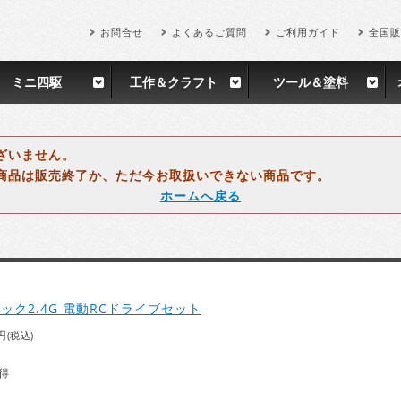
お問合せ
よくあるご質問
ご利用ガイド
全国販
ミニ四駆
工作＆クラフト
ツール＆塗料
ざいません。
商品は販売終了か、ただ今お取扱いできない商品です。
ホームへ戻る
ック2.4G 電動RCドライブセット
円
(税込)
得