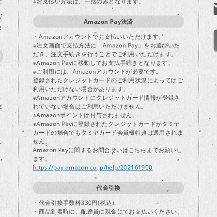
と
※お支払い方法は、一括のみとなります。
が
Amazon Pay決済
ま
・Amazonアカウントでお支払いいただけます。
※注文画面で支払方法に「Amazon Pay」をお選びいた
だき、注文手続きを行うことでご利用いただけます。
※Amazon Payに移動してお支払手続きとなります。
※ご利用には、Amazonアカウントが必要です。
登録されたクレジットカードのご利用状況によってはご
り
利用いただけない場合があります。
※Amazonアカウントにクレジットカード情報が登録さ
文
れていない場合はご利用いただけません。
※Amazonポイントは付与されません。
※Amazon Payに登録されたクレジットカードがタミヤ
カードの場合でもタミヤカード会員様特典は適用されま
し
せん。
Amazon Payに関するお問合せいはこちらまでお願いし
ます。
https://pay.amazon.co.jp/help/202161900
代金引換
・代金引換手数料330円(税込）
・商品到着時に、配達員に現金にてお支払いください。