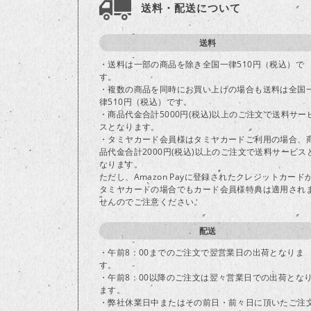
送料・配送について
送料
・送料は一部の商品を除き全国一律510円（税込）で
す。
・複数の商品を同時にお買い上げの場合も送料は全国
律510円（税込）です。
・商品代金合計5000円(税込)以上のご注文で送料サー
スとなります。
・タミヤカード会員様はタミヤカードご利用の場合、
品代金合計2000円(税込)以上のご注文で送料サービス
なります。
ただし、Amazon Payに登録されたクレジットカード
タミヤカードの場合でもカード会員様特典は適用され
せんのでご注意ください。
配送
・午前8：00までのご注文で翌営業日の出荷となりま
す。
・午前8：00以降のご注文は翌々営業日での出荷とな
ます。
・弊社休業日中またはその前日・前々日に頂いたご注