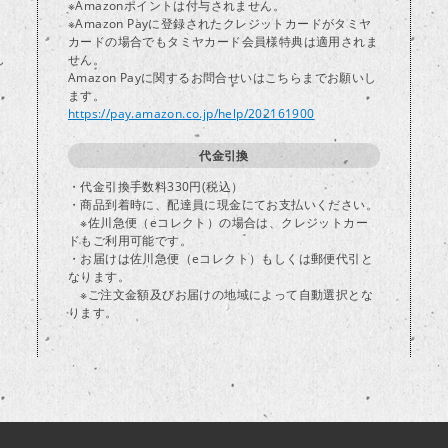
※Amazonポイントは付与されません。
※Amazon Payに登録されたクレジットカードがタミヤ
カードの場合でもタミヤカード会員様特典は適用されま
し
せん。
Amazon Payに関するお問合せいはこちらまでお願いし
ます。
https://pay.amazon.co.jp/help/202161900
代金引換
・代金引換手数料330円(税込）
・商品到着時に、配達員に現金にてお支払いください。
※佐川急便（eコレクト）の場合は、クレジットカー
ドもご利用可能です。
・お届けは佐川急便（eコレクト）もしくは郵便代引と
なります。
※ご注文金額及びお届けの地域によって自動選択とな
ります。