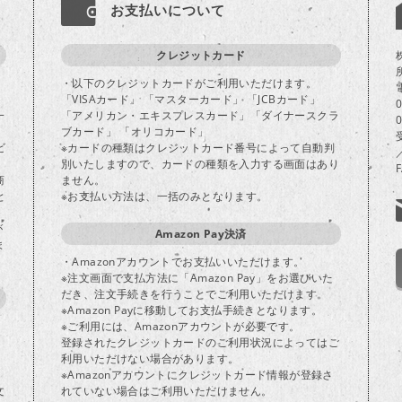
お支払いについて
クレジットカード
・以下のクレジットカードがご利用いただけます。
「VISAカード」 「マスターカード」 「JCBカード」
一
「アメリカン・エキスプレスカード」「ダイナースクラ
ブカード」 「オリコカード」
ビ
※カードの種類はクレジットカード番号によって自動判
別いたしますので、カードの種類を入力する画面はあり
商
ません。
と
※お支払い方法は、一括のみとなります。
が
Amazon Pay決済
ま
・Amazonアカウントでお支払いいただけます。
※注文画面で支払方法に「Amazon Pay」をお選びいた
だき、注文手続きを行うことでご利用いただけます。
※Amazon Payに移動してお支払手続きとなります。
※ご利用には、Amazonアカウントが必要です。
登録されたクレジットカードのご利用状況によってはご
り
利用いただけない場合があります。
※Amazonアカウントにクレジットカード情報が登録さ
文
れていない場合はご利用いただけません。