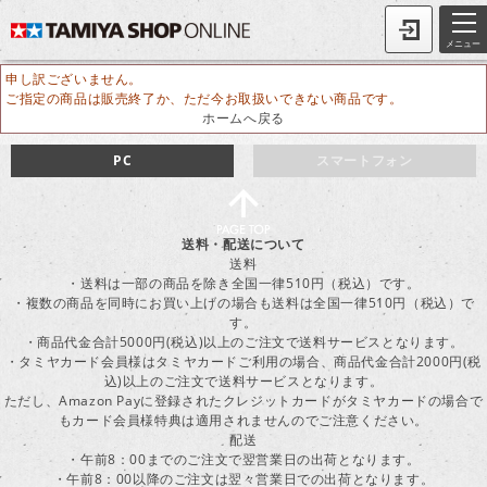
メニュー
申し訳ございません。
ご指定の商品は販売終了か、ただ今お取扱いできない商品です。
ホームへ戻る
PC
スマートフォン
送料・配送について
送料
・送料は一部の商品を除き全国一律510円（税込）です。
・複数の商品を同時にお買い上げの場合も送料は全国一律510円（税込）で
す。
・商品代金合計5000円(税込)以上のご注文で送料サービスとなります。
・タミヤカード会員様はタミヤカードご利用の場合、商品代金合計2000円(税
込)以上のご注文で送料サービスとなります。
ただし、Amazon Payに登録されたクレジットカードがタミヤカードの場合で
もカード会員様特典は適用されませんのでご注意ください。
配送
・午前8：00までのご注文で翌営業日の出荷となります。
・午前8：00以降のご注文は翌々営業日での出荷となります。