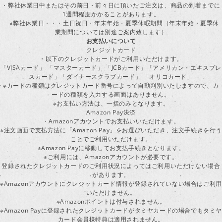
・弊社休業日中またはその前日・前々日に頂いたご注文は、商品の到着までに
1週間程度かかることがあります。
※弊社休業日・・・土日祝日・年末年始・夏季休暇期間（年末年始・夏季休
業期間については別途ご案内致します）
お支払いについて
クレジットカード
・以下のクレジットカードがご利用いただけます。
「VISAカード」 「マスターカード」 「JCBカード」「アメリカン・エキスプレ
スカード」「ダイナースクラブカード」 「オリコカード」
※カードの種類はクレジットカード番号によって自動判別いたしますので、カ
ードの種類を入力する画面はありません。
※お支払い方法は、一括のみとなります。
Amazon Pay決済
・Amazonアカウントでお支払いいただけます。
※注文画面で支払方法に「Amazon Pay」をお選びいただき、注文手続きを行
ことでご利用いただけます。
※Amazon Payに移動してお支払手続きとなります。
※ご利用には、Amazonアカウントが必要です。
登録されたクレジットカードのご利用状況によってはご利用いただけない場合
があります。
※Amazonアカウントにクレジットカード情報が登録されていない場合はご利用
いただけません。
※Amazonポイントは付与されません。
※Amazon Payに登録されたクレジットカードがタミヤカードの場合でもタミヤ
カード会員様特典は適用されません。