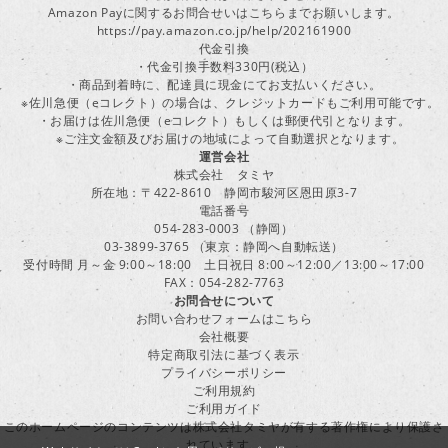
Amazon Payに関するお問合せいはこちらまでお願いします。
https://pay.amazon.co.jp/help/202161900
代金引換
・代金引換手数料330円(税込）
・商品到着時に、配達員に現金にてお支払いください。
※佐川急便（eコレクト）の場合は、クレジットカードもご利用可能です。
・お届けは佐川急便（eコレクト）もしくは郵便代引となります。
※ご注文金額及びお届けの地域によって自動選択となります。
運営会社
株式会社 タミヤ
所在地：〒422-8610 静岡市駿河区恩田原3-7
電話番号
054-283-0003 （静岡）
03-3899-3765 （東京：静岡へ自動転送）
受付時間 月～金 9:00～18:00 土日祝日 8:00～12:00／13:00～17:00
FAX：054-282-7763
お問合せについて
お問い合わせフォームはこちら
会社概要
特定商取引法に基づく表示
プライバシーポリシー
ご利用規約
ご利用ガイド
このホームページのコンテンツは株式会社タミヤが有する著作権により保護さ
れています。