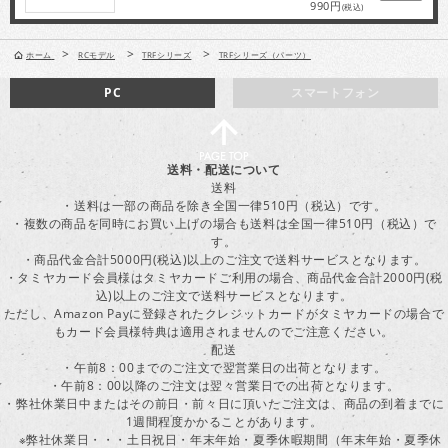
990円
(税込)
>
>
>
ホーム
RCモデル
TRFシリーズ
TRFシリーズ（パーツ）
PC
スマートフォン
送料・配送について
送料
・送料は一部の商品を除き全国一律510円（税込）です。
・複数の商品を同時にお買い上げの場合も送料は全国一律510円（税込）で
す。
・商品代金合計5000円(税込)以上のご注文で送料サービスとなります。
・タミヤカード会員様はタミヤカードご利用の場合、商品代金合計2000円(税
込)以上のご注文で送料サービスとなります。
ただし、Amazon Payに登録されたクレジットカードがタミヤカードの場合で
もカード会員様特典は適用されませんのでご注意ください。
配送
・午前8：00までのご注文で翌営業日の出荷となります。
・午前8：00以降のご注文は翌々営業日での出荷となります。
・弊社休業日中またはその前日・前々日に頂いたご注文は、商品の到着までに
1週間程度かかることがあります。
※弊社休業日・・・土日祝日・年末年始・夏季休暇期間（年末年始・夏季休