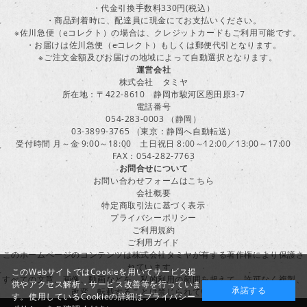
・代金引換手数料330円(税込）
・商品到着時に、配達員に現金にてお支払いください。
※佐川急便（eコレクト）の場合は、クレジットカードもご利用可能です。
・お届けは佐川急便（eコレクト）もしくは郵便代引となります。
※ご注文金額及びお届けの地域によって自動選択となります。
運営会社
株式会社 タミヤ
所在地：〒422-8610 静岡市駿河区恩田原3-7
電話番号
054-283-0003 （静岡）
03-3899-3765 （東京：静岡へ自動転送）
受付時間 月～金 9:00～18:00 土日祝日 8:00～12:00／13:00～17:00
FAX：054-282-7763
お問合せについて
お問い合わせフォームはこちら
会社概要
特定商取引法に基づく表示
プライバシーポリシー
ご利用規約
ご利用ガイド
このホームページのコンテンツは株式会社タミヤが有する著作権により保護さ
れています。
このWebサイトではCookieを用いてサービス提
すべての文章、画像、動画などを、私的利用の範囲を超えて、許可なく複製、
供やアクセス解析・サービス改善等を行っていま
承諾する
改変、転載することは禁じられています。
す。使用しているCookieの詳細は
プライバシー