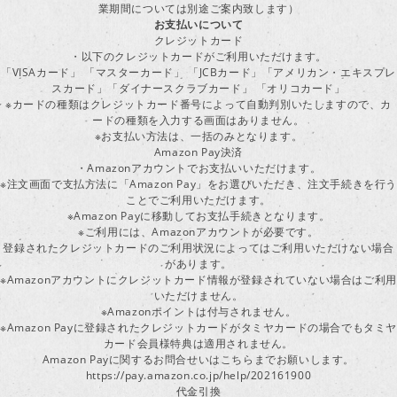
業期間については別途ご案内致します）
お支払いについて
クレジットカード
・以下のクレジットカードがご利用いただけます。
「VISAカード」 「マスターカード」 「JCBカード」「アメリカン・エキスプレ
スカード」「ダイナースクラブカード」 「オリコカード」
※カードの種類はクレジットカード番号によって自動判別いたしますので、カ
ードの種類を入力する画面はありません。
※お支払い方法は、一括のみとなります。
Amazon Pay決済
・Amazonアカウントでお支払いいただけます。
※注文画面で支払方法に「Amazon Pay」をお選びいただき、注文手続きを行
ことでご利用いただけます。
※Amazon Payに移動してお支払手続きとなります。
※ご利用には、Amazonアカウントが必要です。
登録されたクレジットカードのご利用状況によってはご利用いただけない場合
があります。
※Amazonアカウントにクレジットカード情報が登録されていない場合はご利用
いただけません。
※Amazonポイントは付与されません。
※Amazon Payに登録されたクレジットカードがタミヤカードの場合でもタミヤ
カード会員様特典は適用されません。
Amazon Payに関するお問合せいはこちらまでお願いします。
https://pay.amazon.co.jp/help/202161900
代金引換