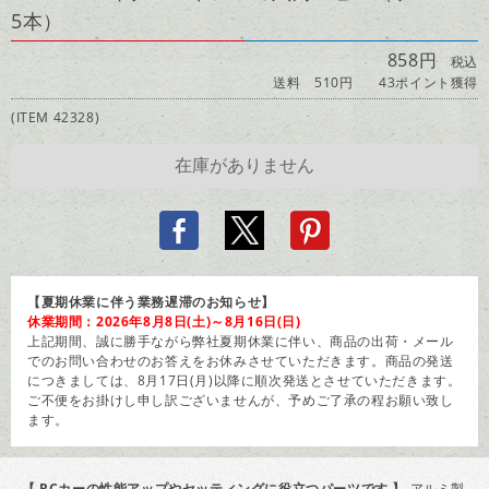
5本）
858円
税込
送料 510円
43ポイント獲得
(ITEM 42328)
【夏期休業に伴う業務遅滞のお知らせ】
休業期間：2026年8月8日(土)～8月16日(日)
上記期間、誠に勝手ながら弊社夏期休業に伴い、商品の出荷・メール
でのお問い合わせのお答えをお休みさせていただきます。商品の発送
につきましては、8月17日(月)以降に順次発送とさせていただきます。
ご不便をお掛けし申し訳ございませんが、予めご了承の程お願い致し
ます。
【 RCカーの性能アップやセッティングに役立つパーツです 】
アルミ製