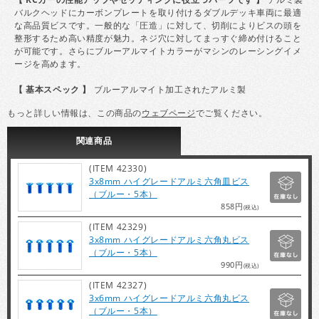
バルクヘッドにカーボンプレートを取り付けるダブルデッキ車両に最適
な高品質ビスです。一般的な「圧造」に対して、切削によりビスの頭を
整形するため高い精度が魅力。ネジ穴に対してまっすぐ締め付けること
が可能です。さらにブルーアルマイトカラーがマシンのレーシングイメ
ージを高めます。
【 基本スペック 】
ブルーアルマイト加工されたアルミ製
もっと詳しい情報は、この商品の
ウェブページ
でご覧ください。
関連
商品
(ITEM 42330)
3x8mm ハイグレードアルミ六角皿ビス
（ブルー・5本）
858円
(税込)
(ITEM 42329)
3x8mm ハイグレードアルミ六角丸ビス
（ブルー・5本）
990円
(税込)
(ITEM 42327)
3x6mm ハイグレードアルミ六角丸ビス
（ブルー・5本）