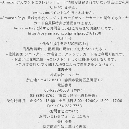
※Amazonアカウントにクレジットカード情報が登録されていない場合はご利用
いただけません。
※Amazonポイントは付与されません。
※Amazon Payに登録されたクレジットカードがタミヤカードの場合でもタミヤ
カード会員様特典は適用されません。
Amazon Payに関するお問合せいはこちらまでお願いします。
https://pay.amazon.co.jp/help/202161900
代金引換
・代金引換手数料330円(税込）
・商品到着時に、配達員に現金にてお支払いください。
※佐川急便（eコレクト）の場合は、クレジットカードもご利用可能です。
・お届けは佐川急便（eコレクト）もしくは郵便代引となります。
※ご注文金額及びお届けの地域によって自動選択となります。
運営会社
株式会社 タミヤ
所在地：〒422-8610 静岡市駿河区恩田原3-7
電話番号
054-283-0003 （静岡）
03-3899-3765 （東京：静岡へ自動転送）
受付時間 月～金 9:00～18:00 土日祝日 8:00～12:00／13:00～17:00
FAX：054-282-7763
お問合せについて
お問い合わせフォームはこちら
会社概要
特定商取引法に基づく表示