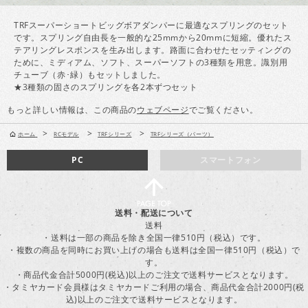
TRFスーパーショートビッグボアダンパーに最適なスプリングのセット
です。スプリング自由長を一般的な25mmから20mmに短縮。優れたス
テアリングレスポンスを生み出します。路面に合わせたセッティングの
ために、ミディアム、ソフト、スーパーソフトの3種類を用意。識別用
チューブ（赤･緑）もセットしました。
★3種類の固さのスプリングを各2本ずつセット
もっと詳しい情報は、この商品の
ウェブページ
でご覧ください。
>
>
>
ホーム
RCモデル
TRFシリーズ
TRFシリーズ（パーツ）
PC
スマートフォン
送料・配送について
送料
・送料は一部の商品を除き全国一律510円（税込）です。
・複数の商品を同時にお買い上げの場合も送料は全国一律510円（税込）で
す。
・商品代金合計5000円(税込)以上のご注文で送料サービスとなります。
・タミヤカード会員様はタミヤカードご利用の場合、商品代金合計2000円(税
込)以上のご注文で送料サービスとなります。