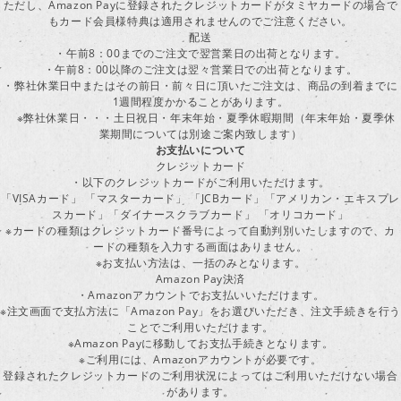
ただし、Amazon Payに登録されたクレジットカードがタミヤカードの場合で
もカード会員様特典は適用されませんのでご注意ください。
配送
・午前8：00までのご注文で翌営業日の出荷となります。
・午前8：00以降のご注文は翌々営業日での出荷となります。
・弊社休業日中またはその前日・前々日に頂いたご注文は、商品の到着までに
1週間程度かかることがあります。
※弊社休業日・・・土日祝日・年末年始・夏季休暇期間（年末年始・夏季休
業期間については別途ご案内致します）
お支払いについて
クレジットカード
・以下のクレジットカードがご利用いただけます。
「VISAカード」 「マスターカード」 「JCBカード」「アメリカン・エキスプレ
スカード」「ダイナースクラブカード」 「オリコカード」
※カードの種類はクレジットカード番号によって自動判別いたしますので、カ
ードの種類を入力する画面はありません。
※お支払い方法は、一括のみとなります。
Amazon Pay決済
・Amazonアカウントでお支払いいただけます。
※注文画面で支払方法に「Amazon Pay」をお選びいただき、注文手続きを行
ことでご利用いただけます。
※Amazon Payに移動してお支払手続きとなります。
※ご利用には、Amazonアカウントが必要です。
登録されたクレジットカードのご利用状況によってはご利用いただけない場合
があります。