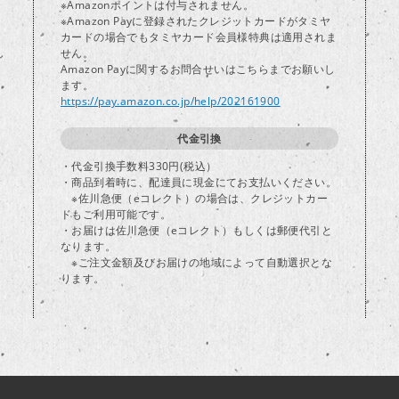
※Amazonポイントは付与されません。
※Amazon Payに登録されたクレジットカードがタミヤ
カードの場合でもタミヤカード会員様特典は適用されま
し
せん。
Amazon Payに関するお問合せいはこちらまでお願いし
ます。
https://pay.amazon.co.jp/help/202161900
代金引換
・代金引換手数料330円(税込）
・商品到着時に、配達員に現金にてお支払いください。
※佐川急便（eコレクト）の場合は、クレジットカー
ドもご利用可能です。
・お届けは佐川急便（eコレクト）もしくは郵便代引と
なります。
※ご注文金額及びお届けの地域によって自動選択とな
ります。