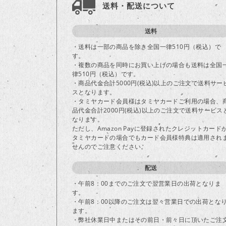
送料・配送について
送料
・送料は一部の商品を除き全国一律510円（税込）で
す。
・複数の商品を同時にお買い上げの場合も送料は全国
律510円（税込）です。
・商品代金合計5000円(税込)以上のご注文で送料サー
スとなります。
・タミヤカード会員様はタミヤカードご利用の場合、
品代金合計2000円(税込)以上のご注文で送料サービス
なります。
ただし、Amazon Payに登録されたクレジットカード
タミヤカードの場合でもカード会員様特典は適用され
せんのでご注意ください。
配送
・午前8：00までのご注文で翌営業日の出荷となりま
す。
・午前8：00以降のご注文は翌々営業日での出荷とな
ます。
・弊社休業日中またはその前日・前々日に頂いたご注