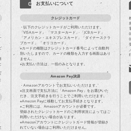
お支払いについて
クレジットカード
・以下のクレジットカードがご利用いただけます。
「VISAカード」 「マスターカード」 「JCBカード」
一
「アメリカン・エキスプレスカード」「ダイナースクラ
ブカード」 「オリコカード」
ビ
※カードの種類はクレジットカード番号によって自動判
別いたしますので、カードの種類を入力する画面はあり
商
ません。
と
※お支払い方法は、一括のみとなります。
が
Amazon Pay決済
ま
・Amazonアカウントでお支払いいただけます。
※注文画面で支払方法に「Amazon Pay」をお選びいた
だき、注文手続きを行うことでご利用いただけます。
※Amazon Payに移動してお支払手続きとなります。
※ご利用には、Amazonアカウントが必要です。
登録されたクレジットカードのご利用状況によってはご
り
利用いただけない場合があります。
※Amazonアカウントにクレジットカード情報が登録さ
文
れていない場合はご利用いただけません。