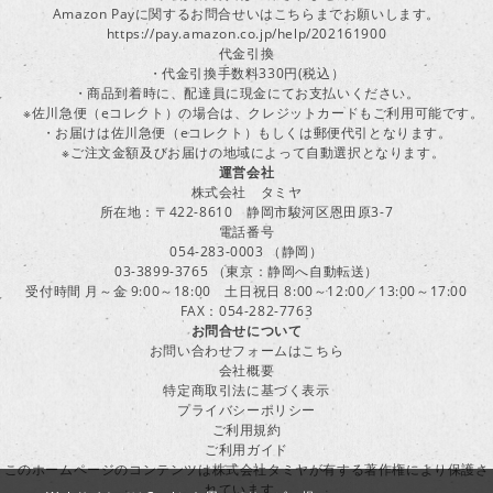
Amazon Payに関するお問合せいはこちらまでお願いします。
https://pay.amazon.co.jp/help/202161900
代金引換
・代金引換手数料330円(税込）
・商品到着時に、配達員に現金にてお支払いください。
※佐川急便（eコレクト）の場合は、クレジットカードもご利用可能です。
・お届けは佐川急便（eコレクト）もしくは郵便代引となります。
※ご注文金額及びお届けの地域によって自動選択となります。
運営会社
株式会社 タミヤ
所在地：〒422-8610 静岡市駿河区恩田原3-7
電話番号
054-283-0003 （静岡）
03-3899-3765 （東京：静岡へ自動転送）
受付時間 月～金 9:00～18:00 土日祝日 8:00～12:00／13:00～17:00
FAX：054-282-7763
お問合せについて
お問い合わせフォームはこちら
会社概要
特定商取引法に基づく表示
プライバシーポリシー
ご利用規約
ご利用ガイド
このホームページのコンテンツは株式会社タミヤが有する著作権により保護さ
れています。