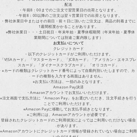
配送
・午前8：00までのご注文で翌営業日の出荷となります。
・午前8：00以降のご注文は翌々営業日での出荷となります。
・弊社休業日中またはその前日・前々日に頂いたご注文は、商品の到着までに
1週間程度かかることがあります。
※弊社休業日・・・土日祝日・年末年始・夏季休暇期間（年末年始・夏季休
業期間については別途ご案内致します）
お支払いについて
クレジットカード
・以下のクレジットカードがご利用いただけます。
「VISAカード」 「マスターカード」 「JCBカード」「アメリカン・エキスプレ
スカード」「ダイナースクラブカード」 「オリコカード」
※カードの種類はクレジットカード番号によって自動判別いたしますので、カ
ードの種類を入力する画面はありません。
※お支払い方法は、一括のみとなります。
Amazon Pay決済
・Amazonアカウントでお支払いいただけます。
※注文画面で支払方法に「Amazon Pay」をお選びいただき、注文手続きを行
ことでご利用いただけます。
※Amazon Payに移動してお支払手続きとなります。
※ご利用には、Amazonアカウントが必要です。
登録されたクレジットカードのご利用状況によってはご利用いただけない場合
があります。
※Amazonアカウントにクレジットカード情報が登録されていない場合はご利用
いただけません。