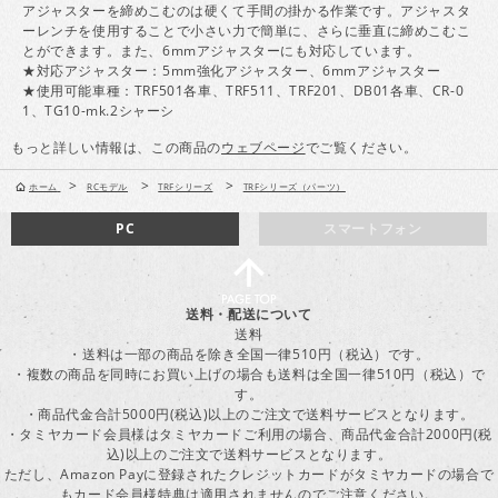
アジャスターを締めこむのは硬くて手間の掛かる作業です。アジャスタ
ーレンチを使用することで小さい力で簡単に、さらに垂直に締めこむこ
とができます。また、6mmアジャスターにも対応しています。
★対応アジャスター：5mm強化アジャスター、6mmアジャスター
★使用可能車種：TRF501各車、TRF511、TRF201、DB01各車、CR-0
1、TG10-mk.2シャーシ
もっと詳しい情報は、この商品の
ウェブページ
でご覧ください。
>
>
>
ホーム
RCモデル
TRFシリーズ
TRFシリーズ（パーツ）
PC
スマートフォン
送料・配送について
送料
・送料は一部の商品を除き全国一律510円（税込）です。
・複数の商品を同時にお買い上げの場合も送料は全国一律510円（税込）で
す。
・商品代金合計5000円(税込)以上のご注文で送料サービスとなります。
・タミヤカード会員様はタミヤカードご利用の場合、商品代金合計2000円(税
込)以上のご注文で送料サービスとなります。
ただし、Amazon Payに登録されたクレジットカードがタミヤカードの場合で
もカード会員様特典は適用されませんのでご注意ください。