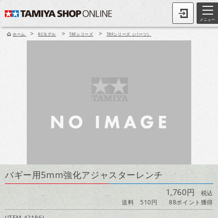
メニュー
>
>
>
ホーム
RCモデル
TRFシリーズ
TRFシリーズ（パーツ）
バギー用5mm強化アジャスターレンチ
1,760円
税込
送料 510円
88ポイント獲得
(ITEM 42186)