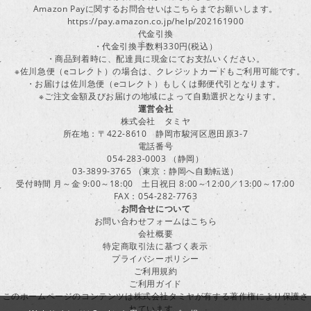
Amazon Payに関するお問合せいはこちらまでお願いします。
https://pay.amazon.co.jp/help/202161900
代金引換
・代金引換手数料330円(税込）
・商品到着時に、配達員に現金にてお支払いください。
※佐川急便（eコレクト）の場合は、クレジットカードもご利用可能です。
・お届けは佐川急便（eコレクト）もしくは郵便代引となります。
※ご注文金額及びお届けの地域によって自動選択となります。
運営会社
株式会社 タミヤ
所在地：〒422-8610 静岡市駿河区恩田原3-7
電話番号
054-283-0003 （静岡）
03-3899-3765 （東京：静岡へ自動転送）
受付時間 月～金 9:00～18:00 土日祝日 8:00～12:00／13:00～17:00
FAX：054-282-7763
お問合せについて
お問い合わせフォームはこちら
会社概要
特定商取引法に基づく表示
プライバシーポリシー
ご利用規約
ご利用ガイド
このホームページのコンテンツは株式会社タミヤが有する著作権により保護さ
れています。