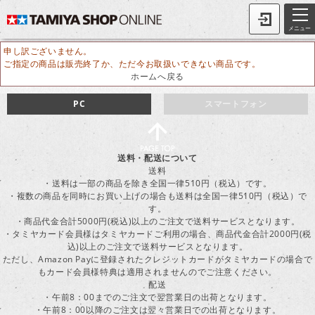
メニュー
申し訳ございません。
ご指定の商品は販売終了か、ただ今お取扱いできない商品です。
ホームへ戻る
PC
スマートフォン
送料・配送について
送料
・送料は一部の商品を除き全国一律510円（税込）です。
・複数の商品を同時にお買い上げの場合も送料は全国一律510円（税込）で
す。
・商品代金合計5000円(税込)以上のご注文で送料サービスとなります。
・タミヤカード会員様はタミヤカードご利用の場合、商品代金合計2000円(税
込)以上のご注文で送料サービスとなります。
ただし、Amazon Payに登録されたクレジットカードがタミヤカードの場合で
もカード会員様特典は適用されませんのでご注意ください。
配送
・午前8：00までのご注文で翌営業日の出荷となります。
・午前8：00以降のご注文は翌々営業日での出荷となります。