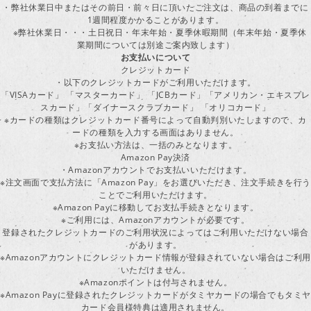
・弊社休業日中またはその前日・前々日に頂いたご注文は、商品の到着までに
1週間程度かかることがあります。
※弊社休業日・・・土日祝日・年末年始・夏季休暇期間（年末年始・夏季休
業期間については別途ご案内致します）
お支払いについて
クレジットカード
・以下のクレジットカードがご利用いただけます。
「VISAカード」 「マスターカード」 「JCBカード」「アメリカン・エキスプレ
スカード」「ダイナースクラブカード」 「オリコカード」
※カードの種類はクレジットカード番号によって自動判別いたしますので、カ
ードの種類を入力する画面はありません。
※お支払い方法は、一括のみとなります。
Amazon Pay決済
・Amazonアカウントでお支払いいただけます。
※注文画面で支払方法に「Amazon Pay」をお選びいただき、注文手続きを行
ことでご利用いただけます。
※Amazon Payに移動してお支払手続きとなります。
※ご利用には、Amazonアカウントが必要です。
登録されたクレジットカードのご利用状況によってはご利用いただけない場合
があります。
※Amazonアカウントにクレジットカード情報が登録されていない場合はご利用
いただけません。
※Amazonポイントは付与されません。
※Amazon Payに登録されたクレジットカードがタミヤカードの場合でもタミヤ
カード会員様特典は適用されません。