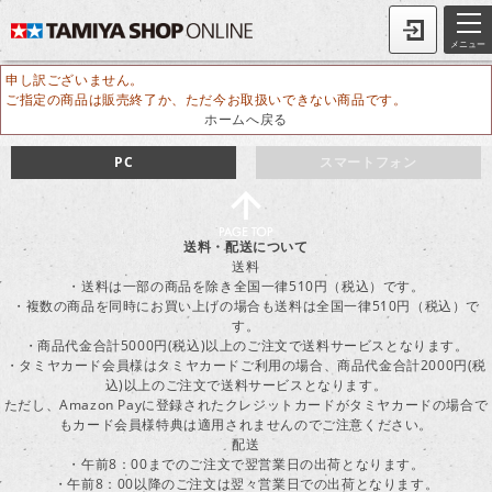
メニュー
申し訳ございません。
ご指定の商品は販売終了か、ただ今お取扱いできない商品です。
ホームへ戻る
PC
スマートフォン
送料・配送について
送料
・送料は一部の商品を除き全国一律510円（税込）です。
・複数の商品を同時にお買い上げの場合も送料は全国一律510円（税込）で
す。
・商品代金合計5000円(税込)以上のご注文で送料サービスとなります。
・タミヤカード会員様はタミヤカードご利用の場合、商品代金合計2000円(税
込)以上のご注文で送料サービスとなります。
ただし、Amazon Payに登録されたクレジットカードがタミヤカードの場合で
もカード会員様特典は適用されませんのでご注意ください。
配送
・午前8：00までのご注文で翌営業日の出荷となります。
・午前8：00以降のご注文は翌々営業日での出荷となります。