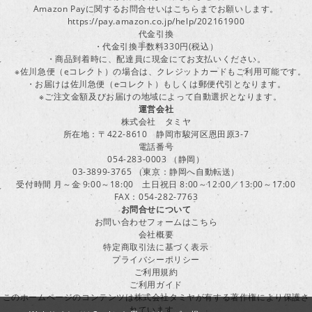
Amazon Payに関するお問合せいはこちらまでお願いします。
https://pay.amazon.co.jp/help/202161900
代金引換
・代金引換手数料330円(税込）
・商品到着時に、配達員に現金にてお支払いください。
※佐川急便（eコレクト）の場合は、クレジットカードもご利用可能です。
・お届けは佐川急便（eコレクト）もしくは郵便代引となります。
※ご注文金額及びお届けの地域によって自動選択となります。
運営会社
株式会社 タミヤ
所在地：〒422-8610 静岡市駿河区恩田原3-7
電話番号
054-283-0003 （静岡）
03-3899-3765 （東京：静岡へ自動転送）
受付時間 月～金 9:00～18:00 土日祝日 8:00～12:00／13:00～17:00
FAX：054-282-7763
お問合せについて
お問い合わせフォームはこちら
会社概要
特定商取引法に基づく表示
プライバシーポリシー
ご利用規約
ご利用ガイド
このホームページのコンテンツは株式会社タミヤが有する著作権により保護さ
れています。