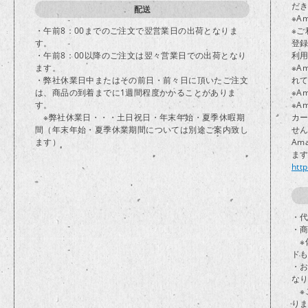
だ
配送
※A
・午前8：00までのご注文で翌営業日の出荷となりま
※ご
す。
登
・午前8：00以降のご注文は翌々営業日での出荷となり
利
ます。
※A
・弊社休業日中またはその前日・前々日に頂いたご注文
れ
は、商品の到着までに1週間程度かかることがありま
※A
す。
※A
※弊社休業日・・・土日祝日・年末年始・夏季休暇期
カ
間（年末年始・夏季休業期間については別途ご案内致し
せ
ます）
Am
ま
htt
・代
・
※
ド
・
な
※
り