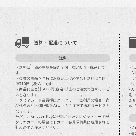
送料・配送について
送料
・送料は一部の商品を除き全国一律510円（税込）で
・
す。
「V
・複数の商品を同時にお買い上げの場合も送料は全国一
「
律510円（税込）です。
ブカ
・商品代金合計5000円(税込)以上のご注文で送料サービ
※
スとなります。
別
・タミヤカード会員様はタミヤカードご利用の場合、商
ま
品代金合計2000円(税込)以上のご注文で送料サービスと
※
なります。
ただし、Amazon Payに登録されたクレジットカードが
タミヤカードの場合でもカード会員様特典は適用されま
せんのでご注意ください。
・A
※注