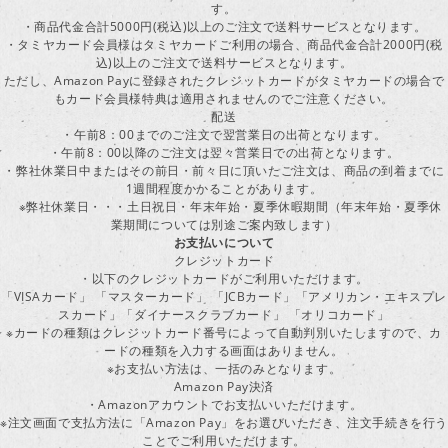
す。
・商品代金合計5000円(税込)以上のご注文で送料サービスとなります。
・タミヤカード会員様はタミヤカードご利用の場合、商品代金合計2000円(税
込)以上のご注文で送料サービスとなります。
ただし、Amazon Payに登録されたクレジットカードがタミヤカードの場合で
もカード会員様特典は適用されませんのでご注意ください。
配送
・午前8：00までのご注文で翌営業日の出荷となります。
・午前8：00以降のご注文は翌々営業日での出荷となります。
・弊社休業日中またはその前日・前々日に頂いたご注文は、商品の到着までに
1週間程度かかることがあります。
※弊社休業日・・・土日祝日・年末年始・夏季休暇期間（年末年始・夏季休
業期間については別途ご案内致します）
お支払いについて
クレジットカード
・以下のクレジットカードがご利用いただけます。
「VISAカード」 「マスターカード」 「JCBカード」「アメリカン・エキスプレ
スカード」「ダイナースクラブカード」 「オリコカード」
※カードの種類はクレジットカード番号によって自動判別いたしますので、カ
ードの種類を入力する画面はありません。
※お支払い方法は、一括のみとなります。
Amazon Pay決済
・Amazonアカウントでお支払いいただけます。
※注文画面で支払方法に「Amazon Pay」をお選びいただき、注文手続きを行
ことでご利用いただけます。