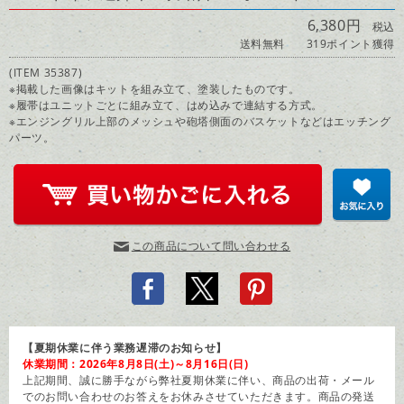
6,380円
税込
送料無料
319ポイント獲得
(ITEM 35387)
※掲載した画像はキットを組み立て、塗装したものです。
※履帯はユニットごとに組み立て、はめ込みで連結する方式。
※エンジングリル上部のメッシュや砲塔側面のバスケットなどはエッチング
パーツ。
この商品について問い合わせる
【夏期休業に伴う業務遅滞のお知らせ】
休業期間：2026年8月8日(土)～8月16日(日)
上記期間、誠に勝手ながら弊社夏期休業に伴い、商品の出荷・メール
でのお問い合わせのお答えをお休みさせていただきます。商品の発送