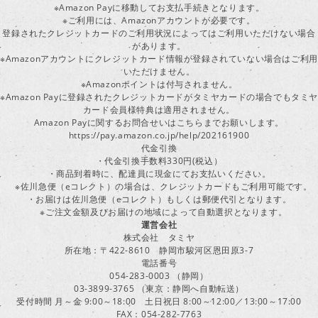
※Amazon Payに移動してお支払手続きとなります。
※ご利用には、Amazonアカウントが必要です。
登録されたクレジットカードのご利用状況によってはご利用いただけない場合
があります。
※Amazonアカウントにクレジットカード情報が登録されていない場合はご利用
いただけません。
※Amazonポイントは付与されません。
※Amazon Payに登録されたクレジットカードがタミヤカードの場合でもタミヤ
カード会員様特典は適用されません。
Amazon Payに関するお問合せいはこちらまでお願いします。
https://pay.amazon.co.jp/help/202161900
代金引換
・代金引換手数料330円(税込）
・商品到着時に、配達員に現金にてお支払いください。
※佐川急便（eコレクト）の場合は、クレジットカードもご利用可能です。
・お届けは佐川急便（eコレクト）もしくは郵便代引となります。
※ご注文金額及びお届けの地域によって自動選択となります。
運営会社
株式会社 タミヤ
所在地：〒422-8610 静岡市駿河区恩田原3-7
電話番号
054-283-0003 （静岡）
03-3899-3765 （東京：静岡へ自動転送）
受付時間 月～金 9:00～18:00 土日祝日 8:00～12:00／13:00～17:00
FAX：054-282-7763