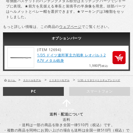
塔側面バスケットのパンチングメタル部分はエッチングパーツでシャー
プに表現。★前方を見据える車長と装填手の半身像を用意。頭部パーツ
はヘルメットとベレー帽を選択できます。★マーキングは3種類をセッ
トしました。
もっと詳しい情報は、この商品の
ウェブページ
でご覧ください。
オプション
パーツ
(ITEM 12694)
1/35 ドイツ連邦軍主力戦車 レオパルト2
A7V メタル砲身
1,980円
(税込)
>
>
>
ホーム
スケールモデル
ミリタリーモデル
1/35 ミリタリーミニチュアシリーズ
PC
スマートフォン
送料・配送について
送料
・送料は一部の商品を除き全国一律510円（税込）です。
・複数の商品を同時にお買い上げの場合も送料は全国一律510円（税込）で