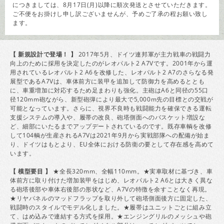
につきましては、8月17日(月)以降に順次発送とさせていただきます。
ご不便をお掛けし申し訳ございませんが、予めご了承の程お願い致し
ます。
【 新規設計で登場！ 】
2017年5月、ドイツ連邦軍が主力戦車の戦闘力
向上のために採用を決定したのがレオパルト2 A7Vです。2001年から運
用されているレオパルト2 A6を改修した、レオパルト2 A7のさらなる発
展型であるA7Vは、車体前方に装甲を追加して防御力を高めるととも
に、車重増加に対応するため足まわりも強化。主砲はA6と同径の55口
径120mm砲ながら、新型砲弾により最大で5,000m先の目標との交戦が
可能となっています。さらに、視界不良時も戦闘能力を確保できる運転
支援システムの導入や、履帯の改良、砲塔側面へのバスケット増設な
ど、細部にいたるまでアップデートされているのです。既存車輌を改修
して104輌が生産されるA7Vは2021年9月から実戦部隊への配備が始ま
り、ドイツはもとより、EU全体における防衛の要として存在感を高めて
います。
【 模型要目 】
★全長320mm、全幅110mm。★実車取材に基づき、車
体前方に取り付けた増加装甲をはじめ、レオパルト2 A6とは大きく異な
る砲塔後部や車体右後部の形状など、A7Vの特徴を余すことなく再現。
★リヤパネルのマッドフラップを取り外して砲塔側面後方に固定した、
戦闘時のスタイルでモデル化しました。★履帯はユニットごとに組み立
て、はめ込みで連結する方式を採用。★エンジングリルのメッシュや砲