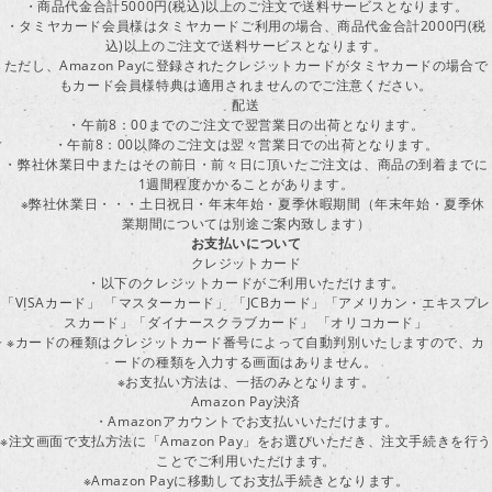
・商品代金合計5000円(税込)以上のご注文で送料サービスとなります。
・タミヤカード会員様はタミヤカードご利用の場合、商品代金合計2000円(税
込)以上のご注文で送料サービスとなります。
ただし、Amazon Payに登録されたクレジットカードがタミヤカードの場合で
もカード会員様特典は適用されませんのでご注意ください。
配送
・午前8：00までのご注文で翌営業日の出荷となります。
・午前8：00以降のご注文は翌々営業日での出荷となります。
・弊社休業日中またはその前日・前々日に頂いたご注文は、商品の到着までに
1週間程度かかることがあります。
※弊社休業日・・・土日祝日・年末年始・夏季休暇期間（年末年始・夏季休
業期間については別途ご案内致します）
お支払いについて
クレジットカード
・以下のクレジットカードがご利用いただけます。
「VISAカード」 「マスターカード」 「JCBカード」「アメリカン・エキスプレ
スカード」「ダイナースクラブカード」 「オリコカード」
※カードの種類はクレジットカード番号によって自動判別いたしますので、カ
ードの種類を入力する画面はありません。
※お支払い方法は、一括のみとなります。
Amazon Pay決済
・Amazonアカウントでお支払いいただけます。
※注文画面で支払方法に「Amazon Pay」をお選びいただき、注文手続きを行
ことでご利用いただけます。
※Amazon Payに移動してお支払手続きとなります。