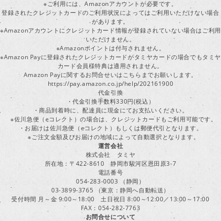
※ご利用には、Amazonアカウントが必要です。
登録されたクレジットカードのご利用状況によってはご利用いただけない場合
があります。
※Amazonアカウントにクレジットカード情報が登録されていない場合はご利用
いただけません。
※Amazonポイントは付与されません。
※Amazon Payに登録されたクレジットカードがタミヤカードの場合でもタミヤ
カード会員様特典は適用されません。
Amazon Payに関するお問合せいはこちらまでお願いします。
https://pay.amazon.co.jp/help/202161900
代金引換
・代金引換手数料330円(税込）
・商品到着時に、配達員に現金にてお支払いください。
※佐川急便（eコレクト）の場合は、クレジットカードもご利用可能です。
・お届けは佐川急便（eコレクト）もしくは郵便代引となります。
※ご注文金額及びお届けの地域によって自動選択となります。
運営会社
株式会社 タミヤ
所在地：〒422-8610 静岡市駿河区恩田原3-7
電話番号
054-283-0003 （静岡）
03-3899-3765 （東京：静岡へ自動転送）
受付時間 月～金 9:00～18:00 土日祝日 8:00～12:00／13:00～17:00
FAX：054-282-7763
お問合せについて