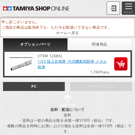
メニュー
申し訳ございません。
ご指定の商品は販売終了か、ただ今お取扱いできない商品です。
ホームへ戻る
オプション
パーツ
関連
商品
(ITEM 12686)
1/35 陸上自衛隊 16式機動戦闘車 メタル
砲身
1,760円
(税込)
PC
スマートフォン
送料・配送について
送料
・送料は一部の商品を除き全国一律510円（税込）です。
・複数の商品を同時にお買い上げの場合も送料は全国一律510円（税込）で
す。