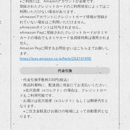
※ご利用には、Amazonアカウントが必要です。
登録されたクレジットカードのご利用状況によってはご
り
利用いただけない場合があります。
※Amazonアカウントにクレジットカード情報が登録さ
文
れていない場合はご利用いただけません。
※Amazonポイントは付与されません。
※Amazon Payに登録されたクレジットカードがタミヤ
カードの場合でもタミヤカード会員様特典は適用されま
し
せん。
Amazon Payに関するお問合せいはこちらまでお願いし
ます。
https://pay.amazon.co.jp/help/202161900
代金引換
・代金引換手数料330円(税込）
・商品到着時に、配達員に現金にてお支払いください。
※佐川急便（eコレクト）の場合は、クレジットカー
ドもご利用可能です。
・お届けは佐川急便（eコレクト）もしくは郵便代引と
なります。
※ご注文金額及びお届けの地域によって自動選択とな
ります。