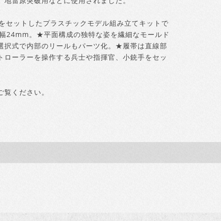
、地雷原突破用などに使用されました。
体をセットしたプラスチックモデル組み立てキットで
全幅24mm。★平面構成の独特な姿を繊細なモールド
選択式で内部のリールもパーツ化。★履帯は直線部
トローラーを操作する兵士や指揮官、小銃手をセッ
ご覧ください。