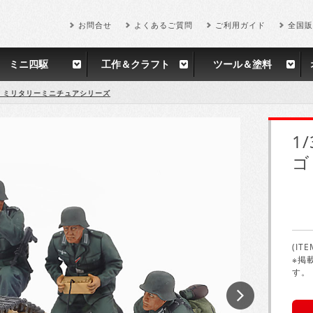
お問合せ
よくあるご質問
ご利用ガイド
全国販
ミニ四駆
工作＆クラフト
ツール＆塗料
35 ミリタリーミニチュアシリーズ
1
ゴ
(ITE
※掲
す。