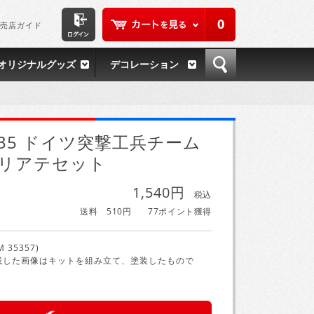
0
売店ガイド
オリジナルグッズ
デコレーション
/35 ドイツ突撃工兵チーム
リアテセット
1,540円
税込
送料 510円
77ポイント獲得
M 35357)
載した画像はキットを組み立て、塗装したもので