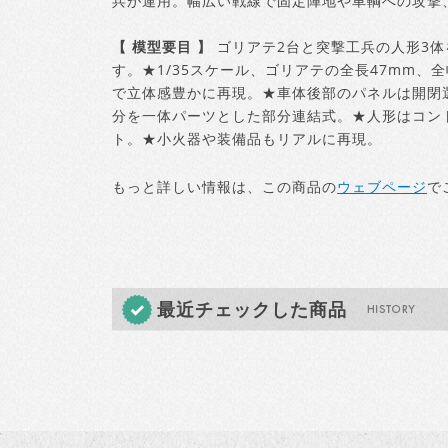
兵が運用。幅広い戦線で固定陣地や車輌への攻撃
【 模型要目 】
ゴリアテ2台と突撃工兵の人形3
す。★1/35スケール、ゴリアテの全長47mm、
で立体感豊かに再現。★車体後部のパネルは開閉
分を一体パーツとした部分連結式。★人形はコン
ト。★小火器や装備品もリアルに再現。
もっと詳しい情報は、この商品の
ウェブページ
で
最近チェックした商品