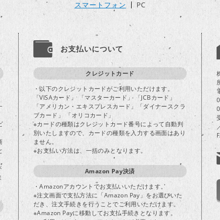
スマートフォン
PC
お支払いについて
クレジットカード
・以下のクレジットカードがご利用いただけます。
「VISAカード」 「マスターカード」 「JCBカード」
一
「アメリカン・エキスプレスカード」「ダイナースクラ
ブカード」 「オリコカード」
ビ
※カードの種類はクレジットカード番号によって自動判
別いたしますので、カードの種類を入力する画面はあり
商
ません。
と
※お支払い方法は、一括のみとなります。
が
Amazon Pay決済
ま
・Amazonアカウントでお支払いいただけます。
※注文画面で支払方法に「Amazon Pay」をお選びいた
だき、注文手続きを行うことでご利用いただけます。
※Amazon Payに移動してお支払手続きとなります。