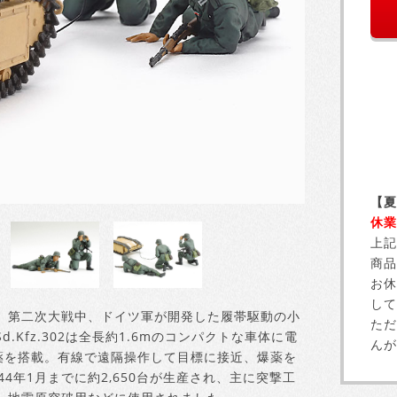
【夏
休業
上記
商品
お休
して
第二次大戦中、ドイツ軍が開発した履帯駆動の小
ただ
Kfz.302は全長約1.6mのコンパクトな車体に電
んが
爆薬を搭載。有線で遠隔操作して目標に接近、爆薬を
44年1月までに約2,650台が生産され、主に突撃工