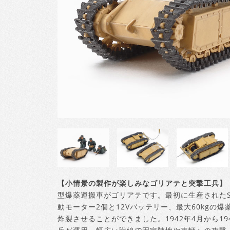
【小情景の製作が楽しみなゴリアテと突撃工兵】
型爆薬運搬車がゴリアテです。最初に生産されたSd.
動モーター2個と12Vバッテリー、最大60kgの
炸裂させることができました。1942年4月から19