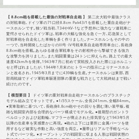
【 8.8cm砲を搭載した最強の対戦車自走砲 】
第二次大戦中最強クラス
の対戦車砲､ドイツ軍の71口径8.8cm Pak43/1を搭載した重自走砲がナ
ースホルンです｡独ソ戦当初､T34やKV-1など予想外に強力なソ連戦車に
驚愕させられたドイツ軍は､戦車の大幅な強化を急ぐ一方､応急策として
対戦車砲を自走化した車輌を多く作りました｡ナースホルンもその中の
一つで､当時開発したばかりのIII号･IV号戦車系自走砲専用車台に､長砲身
8.8cm砲を搭載｡あらゆる連合軍戦車をその射程外から撃破できる強力
な攻撃力を誇りました｡また戦闘重量は24トンに抑えられ､路上での最大
速度42km/hを発揮｡1943年7月に初めて実戦投入された際にはホルニッ
セと呼ばれましたが､1944年1月末のヒトラーの指示によりナースホル
ンと改名され､1945年3月までに439輌を生産｡ナースホルンは東部､西
部両戦線でドイツ軍戦車駆逐部隊の重要な戦力として大戦終結まで戦い
続けたのです｡
【 模型要目 】
ドイツ軍の重対戦車自走砲ナースホルンのプラスチック
モデル組み立てキットです｡ ●1/35スケール､全長241mm､全幅84mm｡
●実車取材に基づいて､長砲身8.8cm砲やその回りを囲む薄い装甲板､複
雑な戦闘室内部を合理的なパーツ構成でモデル化｡ ●後期型のガントラ
ベルロックおよび起動輪､マフラーが廃止された排気管など1943年5月
以降の生産車を実感豊かに再現｡ ●砲の上下には要所に金属パーツを使
用するなど確実な作動と高い強度を両立｡ ●履帯はリアルで手軽なベル
ト式でパーツ化｡ ●オープントップの戦闘室に収まる人形は戦闘状態の