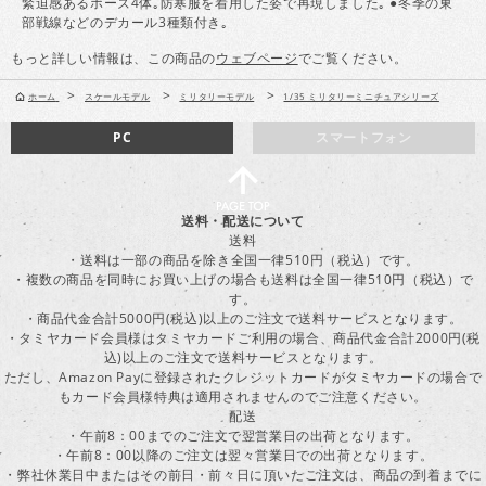
緊迫感あるポーズ4体｡防寒服を着用した姿で再現しました｡ ●冬季の東
部戦線などのデカール3種類付き｡
もっと詳しい情報は、この商品の
ウェブページ
でご覧ください。
>
>
>
ホーム
スケールモデル
ミリタリーモデル
1/35 ミリタリーミニチュアシリーズ
PC
スマートフォン
送料・配送について
送料
・送料は一部の商品を除き全国一律510円（税込）です。
・複数の商品を同時にお買い上げの場合も送料は全国一律510円（税込）で
す。
・商品代金合計5000円(税込)以上のご注文で送料サービスとなります。
・タミヤカード会員様はタミヤカードご利用の場合、商品代金合計2000円(税
込)以上のご注文で送料サービスとなります。
ただし、Amazon Payに登録されたクレジットカードがタミヤカードの場合で
もカード会員様特典は適用されませんのでご注意ください。
配送
・午前8：00までのご注文で翌営業日の出荷となります。
・午前8：00以降のご注文は翌々営業日での出荷となります。
・弊社休業日中またはその前日・前々日に頂いたご注文は、商品の到着までに