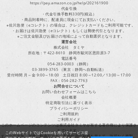
https://pay.amazon.co.jp/help/202161900
代金引換
・代金引換手数料330円(税込）
・商品到着時に、配達員に現金にてお支払いください。
※佐川急便（eコレクト）の場合は、クレジットカードもご利用可能です。
・お届けは佐川急便（eコレクト）もしくは郵便代引となります。
※ご注文金額及びお届けの地域によって自動選択となります。
運営会社
株式会社 タミヤ
所在地：〒422-8610 静岡市駿河区恩田原3-7
電話番号
054-283-0003 （静岡）
03-3899-3765 （東京：静岡へ自動転送）
受付時間 月～金 9:00～18:00 土日祝日 8:00～12:00／13:00～17:00
FAX：054-282-7763
お問合せについて
お問い合わせフォームはこちら
会社概要
特定商取引法に基づく表示
プライバシーポリシー
ご利用規約
ご利用ガイド
このホームページのコンテンツは株式会社タミヤが有する著作権により保護さ
れています。
このWebサイトではCookieを用いてサービス提
すべての文章、画像、動画などを、私的利用の範囲を超えて、許可なく複製、