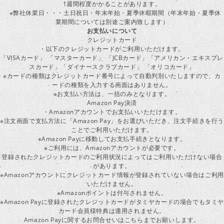
1週間程度かかることがあります。
※弊社休業日・・・土日祝日・年末年始・夏季休暇期間（年末年始・夏季休
業期間については別途ご案内致します）
お支払いについて
クレジットカード
・以下のクレジットカードがご利用いただけます。
「VISAカード」 「マスターカード」 「JCBカード」「アメリカン・エキスプレ
スカード」「ダイナースクラブカード」 「オリコカード」
※カードの種類はクレジットカード番号によって自動判別いたしますので、カ
ードの種類を入力する画面はありません。
※お支払い方法は、一括のみとなります。
Amazon Pay決済
・Amazonアカウントでお支払いいただけます。
※注文画面で支払方法に「Amazon Pay」をお選びいただき、注文手続きを行
ことでご利用いただけます。
※Amazon Payに移動してお支払手続きとなります。
※ご利用には、Amazonアカウントが必要です。
登録されたクレジットカードのご利用状況によってはご利用いただけない場合
があります。
※Amazonアカウントにクレジットカード情報が登録されていない場合はご利用
いただけません。
※Amazonポイントは付与されません。
※Amazon Payに登録されたクレジットカードがタミヤカードの場合でもタミヤ
カード会員様特典は適用されません。
Amazon Payに関するお問合せいはこちらまでお願いします。