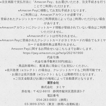
※注文画面で支払方法に「Amazon Pay」をお選びいただき、注文手続きを行
ことでご利用いただけます。
※Amazon Payに移動してお支払手続きとなります。
※ご利用には、Amazonアカウントが必要です。
登録されたクレジットカードのご利用状況によってはご利用いただけない場合
があります。
※Amazonアカウントにクレジットカード情報が登録されていない場合はご利用
いただけません。
※Amazonポイントは付与されません。
※Amazon Payに登録されたクレジットカードがタミヤカードの場合でもタミヤ
カード会員様特典は適用されません。
Amazon Payに関するお問合せいはこちらまでお願いします。
https://pay.amazon.co.jp/help/202161900
代金引換
・代金引換手数料330円(税込）
・商品到着時に、配達員に現金にてお支払いください。
※佐川急便（eコレクト）の場合は、クレジットカードもご利用可能です。
・お届けは佐川急便（eコレクト）もしくは郵便代引となります。
※ご注文金額及びお届けの地域によって自動選択となります。
運営会社
株式会社 タミヤ
所在地：〒422-8610 静岡市駿河区恩田原3-7
電話番号
054-283-0003 （静岡）
03-3899-3765 （東京：静岡へ自動転送）