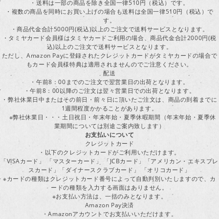
・送料は一部の商品を除き全国一律510円（税込）です。
・複数の商品を同時にお買い上げの場合も送料は全国一律510円（税込）で
す。
・商品代金合計5000円(税込)以上のご注文で送料サービスとなります。
・タミヤカード会員様はタミヤカードご利用の場合、商品代金合計2000円(税
込)以上のご注文で送料サービスとなります。
ただし、Amazon Payに登録されたクレジットカードがタミヤカードの場合で
もカード会員様特典は適用されませんのでご注意ください。
配送
・午前8：00までのご注文で翌営業日の出荷となります。
・午前8：00以降のご注文は翌々営業日での出荷となります。
・弊社休業日中またはその前日・前々日に頂いたご注文は、商品の到着までに
1週間程度かかることがあります。
※弊社休業日・・・土日祝日・年末年始・夏季休暇期間（年末年始・夏季休
業期間については別途ご案内致します）
お支払いについて
クレジットカード
・以下のクレジットカードがご利用いただけます。
「VISAカード」 「マスターカード」 「JCBカード」「アメリカン・エキスプレ
スカード」「ダイナースクラブカード」 「オリコカード」
※カードの種類はクレジットカード番号によって自動判別いたしますので、カ
ードの種類を入力する画面はありません。
※お支払い方法は、一括のみとなります。
Amazon Pay決済
・Amazonアカウントでお支払いいただけます。