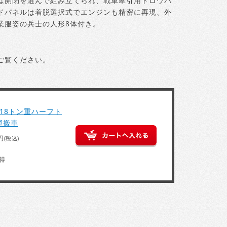
は開閉を選んで組み立てられ、戦車牽引用ドロウバ
ドパネルは着脱選択式でエンジンも精密に再現、外
業服姿の兵士の人形8体付き。
ご覧ください。
ツ 18トン重ハーフト
運搬車
円
(税込)
得