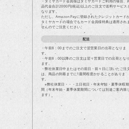
・タミヤカード会員様はタミヤカードご利用の場合、
品代金合計2000円(税込)以上のご注文で送料サービス
なります。
ただし、Amazon Payに登録されたクレジットカード
タミヤカードの場合でもカード会員様特典は適用され
せんのでご注意ください。
配送
・午前8：00までのご注文で翌営業日の出荷となりま
す。
・午前8：00以降のご注文は翌々営業日での出荷とな
ます。
・弊社休業日中またはその前日・前々日に頂いたご注
は、商品の到着までに1週間程度かかることがありま
す。
※弊社休業日・・・土日祝日・年末年始・夏季休暇期
間（年末年始・夏季休業期間については別途ご案内致
ます）