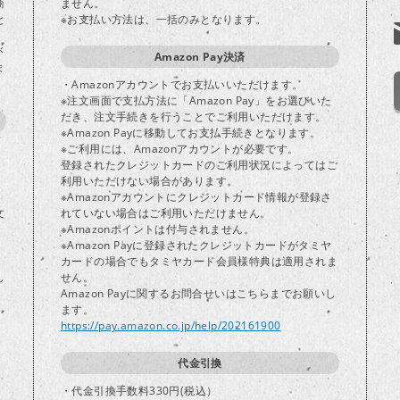
商
ません。
と
※お支払い方法は、一括のみとなります。
が
Amazon Pay決済
ま
・Amazonアカウントでお支払いいただけます。
※注文画面で支払方法に「Amazon Pay」をお選びいた
だき、注文手続きを行うことでご利用いただけます。
※Amazon Payに移動してお支払手続きとなります。
※ご利用には、Amazonアカウントが必要です。
登録されたクレジットカードのご利用状況によってはご
り
利用いただけない場合があります。
※Amazonアカウントにクレジットカード情報が登録さ
文
れていない場合はご利用いただけません。
※Amazonポイントは付与されません。
※Amazon Payに登録されたクレジットカードがタミヤ
カードの場合でもタミヤカード会員様特典は適用されま
し
せん。
Amazon Payに関するお問合せいはこちらまでお願いし
ます。
https://pay.amazon.co.jp/help/202161900
代金引換
・代金引換手数料330円(税込）