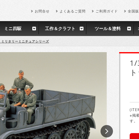
お問合せ
よくあるご質問
ご利用ガイド
全国販
ミニ四駆
工作＆クラフト
ツール＆塗料
35 ミリタリーミニチュアシリーズ
1
ト
(ITE
※掲
す。