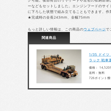
グ可能。後部荷台のリヤゲートや左右の収納部扉
ーなどもセットしました。エンジンフードのサイ
に下ろした状態で組み立てることもできます。作
★完成時の全長243mm、全幅75mm
もっと詳しい情報は、この商品の
ウェブページ
で
関連
商品
1/35 ドイ
ラック 戦車
価格： 14,520
送料：無料
726ポイント獲