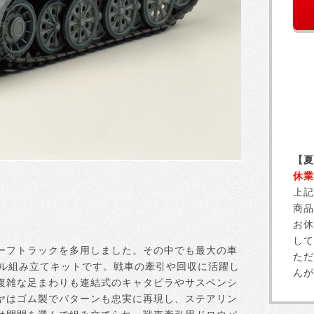
【夏
休業
上記
商品
お休
して
ーフトラックを多用しました。その中でも最大の車
ただ
デル組み立てキットです。戦車の牽引や回収に活躍し
んが
複雑な足まわりも連結式のキャタピラやサスペンシ
ヤはゴム製でパターンも忠実に再現し、ステアリン