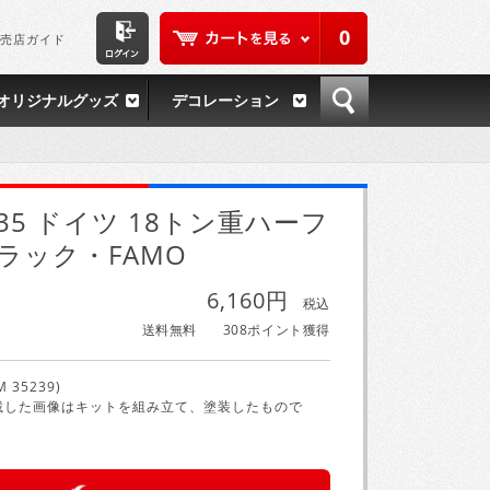
0
売店ガイド
オリジナルグッズ
デコレーション
/35 ドイツ 18トン重ハーフ
ラック・FAMO
6,160円
税込
送料無料
308ポイント獲得
M 35239)
載した画像はキットを組み立て、塗装したもので