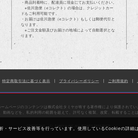
・商品到着時に、配達員に現金にてお支払いください。
※佐川急便（eコレクト）の場合は、クレジットカー
ドもご利用可能です。
・お届けは佐川急便（eコレクト）もしくは郵便代引と
なります。
※ご注文金額及びお届けの地域によって自動選択とな
ります。
特定商取引法に基づく表示
プライバシーポリシー
ご利用規約
ホームページのコンテンツは株式会社タミヤが有する著作権により保護されてい
、動画などを、私的利用の範囲を超えて、許可なく複製、改変、転載すること
COPYRIGHT （C）TAMIYA,INC.ALL RIGHTS RESERVED.
解析・サービス改善等を行っています。使用しているCookieの詳細