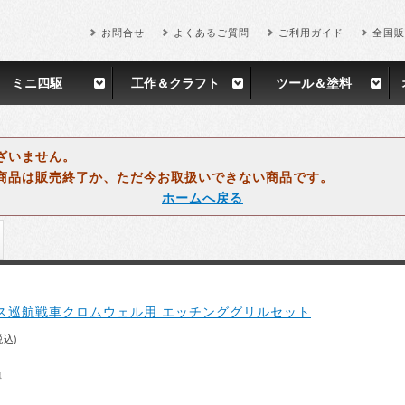
お問合せ
よくあるご質問
ご利用ガイド
全国販
ミニ四駆
工作＆クラフト
ツール＆塗料
ざいません。
商品は販売終了か、ただ今お取扱いできない商品です。
ホームへ戻る
ギリス巡航戦車クロムウェル用 エッチンググリルセット
税込)
得