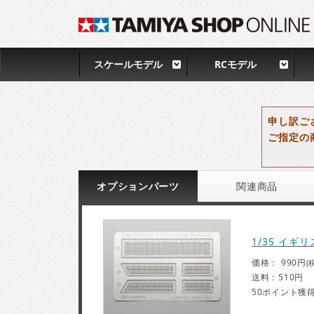
スケールモデル
RCモデル
申し訳ご
ご指定の
オプション
パーツ
関連
商品
1/35 イ
価格： 990円
(
送料：510円
50ポイント獲