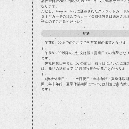
品代金合計2000円(税込)以上のご注文で送料サービス
なります。
ただし、Amazon Payに登録されたクレジットカード
タミヤカードの場合でもカード会員様特典は適用され
せんのでご注意ください。
配送
・午前8：00までのご注文で翌営業日の出荷となりま
す。
・午前8：00以降のご注文は翌々営業日での出荷とな
ます。
・弊社休業日中またはその前日・前々日に頂いたご注
は、商品の到着までに1週間程度かかることがありま
す。
※弊社休業日・・・土日祝日・年末年始・夏季休暇期
間（年末年始・夏季休業期間については別途ご案内致
ます）