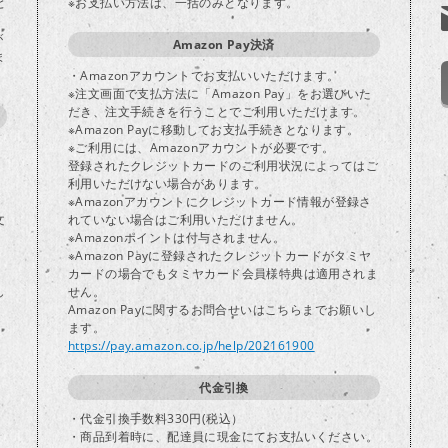
と
※お支払い方法は、一括のみとなります。
が
Amazon Pay決済
ま
・Amazonアカウントでお支払いいただけます。
※注文画面で支払方法に「Amazon Pay」をお選びいた
だき、注文手続きを行うことでご利用いただけます。
※Amazon Payに移動してお支払手続きとなります。
※ご利用には、Amazonアカウントが必要です。
登録されたクレジットカードのご利用状況によってはご
り
利用いただけない場合があります。
※Amazonアカウントにクレジットカード情報が登録さ
文
れていない場合はご利用いただけません。
※Amazonポイントは付与されません。
※Amazon Payに登録されたクレジットカードがタミヤ
カードの場合でもタミヤカード会員様特典は適用されま
し
せん。
Amazon Payに関するお問合せいはこちらまでお願いし
ます。
https://pay.amazon.co.jp/help/202161900
代金引換
・代金引換手数料330円(税込）
・商品到着時に、配達員に現金にてお支払いください。