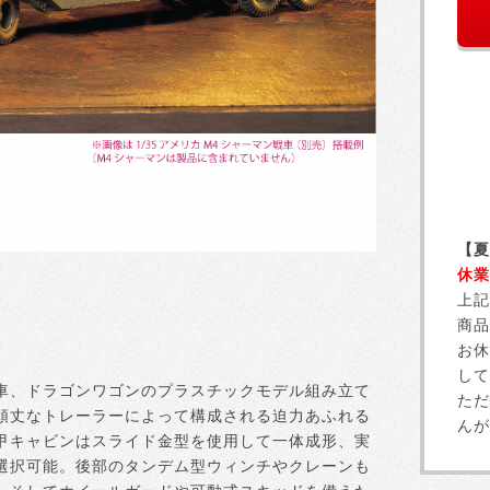
【夏
休業
上記
商品
お休
して
車、ドラゴンワゴンのプラスチックモデル組み立て
ただ
頑丈なトレーラーによって構成される迫力あふれる
んが
甲キャビンはスライド金型を使用して一体成形、実
選択可能。後部のタンデム型ウィンチやクレーンも