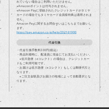
文
れていない場合はご利用いただけません。
※Amazonポイントは付与されません。
※Amazon Payに登録されたクレジットカードがタミヤ
カードの場合でもタミヤカード会員様特典は適用されま
し
せん。
Amazon Payに関するお問合せいはこちらまでお願いし
ます。
https://pay.amazon.co.jp/help/202161900
代金引換
・代金引換手数料330円(税込）
・商品到着時に、配達員に現金にてお支払いください。
※佐川急便（eコレクト）の場合は、クレジットカー
ドもご利用可能です。
・お届けは佐川急便（eコレクト）もしくは郵便代引と
なります。
※ご注文金額及びお届けの地域によって自動選択とな
ります。