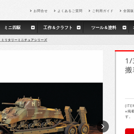
お問合せ
よくあるご質問
ご利用ガイド
全国販
ミニ四駆
工作＆クラフト
ツール＆塗料
35 ミリタリーミニチュアシリーズ
1
搬
(ITE
※掲
す。