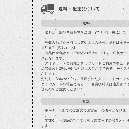
送料・配送について
送料
・送料は一部の商品を除き全国一律510円（税込）で
す。
・複数の商品を同時にお買い上げの場合も送料は全国
律510円（税込）です。
・商品代金合計5000円(税込)以上のご注文で送料サー
スとなります。
・タミヤカード会員様はタミヤカードご利用の場合、
品代金合計2000円(税込)以上のご注文で送料サービス
なります。
ただし、Amazon Payに登録されたクレジットカード
タミヤカードの場合でもカード会員様特典は適用され
せんのでご注意ください。
配送
・午前8：00までのご注文で翌営業日の出荷となりま
す。
・午前8：00以降のご注文は翌々営業日での出荷とな
ます。