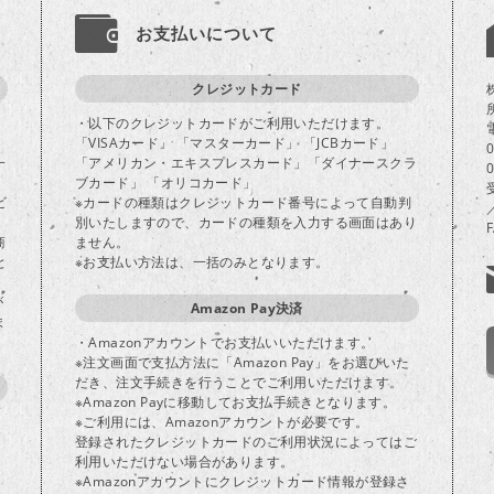
お支払いについて
クレジットカード
・以下のクレジットカードがご利用いただけます。
「VISAカード」 「マスターカード」 「JCBカード」
一
「アメリカン・エキスプレスカード」「ダイナースクラ
ブカード」 「オリコカード」
ビ
※カードの種類はクレジットカード番号によって自動判
別いたしますので、カードの種類を入力する画面はあり
商
ません。
と
※お支払い方法は、一括のみとなります。
が
Amazon Pay決済
ま
・Amazonアカウントでお支払いいただけます。
※注文画面で支払方法に「Amazon Pay」をお選びいた
だき、注文手続きを行うことでご利用いただけます。
※Amazon Payに移動してお支払手続きとなります。
※ご利用には、Amazonアカウントが必要です。
登録されたクレジットカードのご利用状況によってはご
り
利用いただけない場合があります。
※Amazonアカウントにクレジットカード情報が登録さ