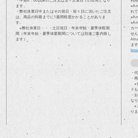
・午前8：00以降のご注文は翌々営業日での出荷となり
利
ます。
※A
・弊社休業日中またはその前日・前々日に頂いたご注文
れ
は、商品の到着までに1週間程度かかることがありま
※A
す。
※A
※弊社休業日・・・土日祝日・年末年始・夏季休暇期
カ
間（年末年始・夏季休業期間については別途ご案内致し
せ
ます）
Am
ま
htt
・代
・
※
ド
・
な
※
り