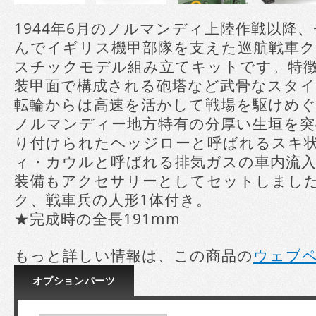
1944年6月のノルマンディ上陸作戦以降
んでイギリス機甲部隊を支えた巡航戦車クロ
スチックモデル組み立てキットです。特
装甲面で構成される砲塔など武骨なスタイ
転輪からは高速を活かして戦場を駆けめ
ノルマンディー地方特有の分厚い生垣を突
り付けられたヘッジローと呼ばれるスキ
ィ・カウルと呼ばれる排気ガスの車内流
装備もアクセサリーとしてセットしました
ク、戦車兵の人形1体付き。
★完成時の全長191mm
もっと詳しい情報は、この商品の
ウェブ
オプション
パーツ