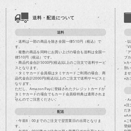
送料・配送について
送料
・送料は一部の商品を除き全国一律510円（税込）で
・
す。
「V
・複数の商品を同時にお買い上げの場合も送料は全国一
「
律510円（税込）です。
ブカ
・商品代金合計5000円(税込)以上のご注文で送料サービ
※
スとなります。
別
・タミヤカード会員様はタミヤカードご利用の場合、商
ま
品代金合計2000円(税込)以上のご注文で送料サービスと
※
なります。
ただし、Amazon Payに登録されたクレジットカードが
タミヤカードの場合でもカード会員様特典は適用されま
せんのでご注意ください。
・A
※注
だ
配送
※A
・午前8：00までのご注文で翌営業日の出荷となりま
※ご
す。
登