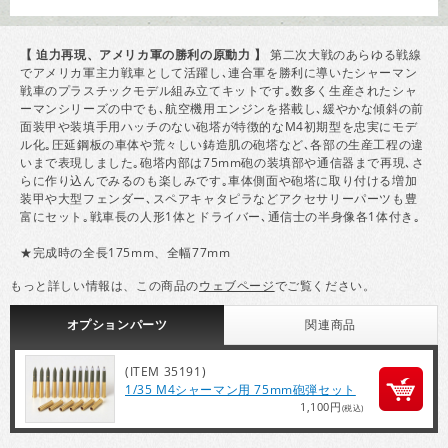
【 迫力再現、アメリカ軍の勝利の原動力 】
第二次大戦のあらゆる戦線
でアメリカ軍主力戦車として活躍し､連合軍を勝利に導いたシャーマン
戦車のプラスチックモデル組み立てキットです｡数多く生産されたシャ
ーマンシリーズの中でも､航空機用エンジンを搭載し､緩やかな傾斜の前
面装甲や装填手用ハッチのない砲塔が特徴的なM4初期型を忠実にモデ
ル化｡圧延鋼板の車体や荒々しい鋳造肌の砲塔など､各部の生産工程の違
いまで表現しました｡砲塔内部は75mm砲の装填部や通信器まで再現､さ
らに作り込んでみるのも楽しみです｡車体側面や砲塔に取り付ける増加
装甲や大型フェンダー､スペアキャタピラなどアクセサリーパーツも豊
富にセット｡戦車長の人形1体とドライバー､通信士の半身像各1体付き｡
★完成時の全長175mm、全幅77mm
もっと詳しい情報は、この商品の
ウェブページ
でご覧ください。
オプション
パーツ
関連
商品
(ITEM 35191)
1/35 M4シャーマン用 75mm砲弾セット
1,100円
(税込)