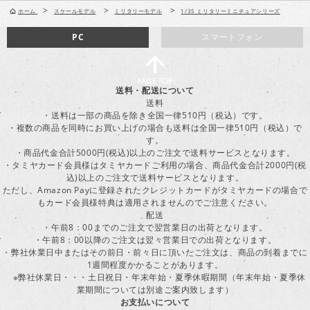
>
>
>
ホーム
スケールモデル
ミリタリーモデル
1/35 ミリタリーミニチュアシリーズ
PC
スマートフォン
送料・配送について
送料
・送料は一部の商品を除き全国一律510円（税込）です。
・複数の商品を同時にお買い上げの場合も送料は全国一律510円（税込）で
す。
・商品代金合計5000円(税込)以上のご注文で送料サービスとなります。
・タミヤカード会員様はタミヤカードご利用の場合、商品代金合計2000円(税
込)以上のご注文で送料サービスとなります。
ただし、Amazon Payに登録されたクレジットカードがタミヤカードの場合で
もカード会員様特典は適用されませんのでご注意ください。
配送
・午前8：00までのご注文で翌営業日の出荷となります。
・午前8：00以降のご注文は翌々営業日での出荷となります。
・弊社休業日中またはその前日・前々日に頂いたご注文は、商品の到着までに
1週間程度かかることがあります。
※弊社休業日・・・土日祝日・年末年始・夏季休暇期間（年末年始・夏季休
業期間については別途ご案内致します）
お支払いについて