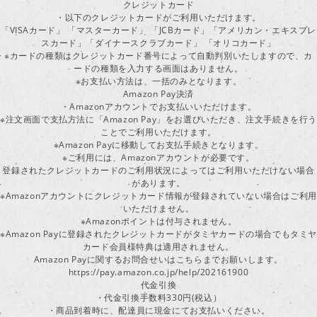
クレジットカード
・以下のクレジットカードがご利用いただけます。
「VISAカード」 「マスターカード」 「JCBカード」「アメリカン・エキスプレ
スカード」「ダイナースクラブカード」 「オリコカード」
※カードの種類はクレジットカード番号によって自動判別いたしますので、カ
ードの種類を入力する画面はありません。
※お支払い方法は、一括のみとなります。
Amazon Pay決済
・Amazonアカウントでお支払いいただけます。
※注文画面で支払方法に「Amazon Pay」をお選びいただき、注文手続きを行
ことでご利用いただけます。
※Amazon Payに移動してお支払手続きとなります。
※ご利用には、Amazonアカウントが必要です。
登録されたクレジットカードのご利用状況によってはご利用いただけない場合
があります。
※Amazonアカウントにクレジットカード情報が登録されていない場合はご利用
いただけません。
※Amazonポイントは付与されません。
※Amazon Payに登録されたクレジットカードがタミヤカードの場合でもタミヤ
カード会員様特典は適用されません。
Amazon Payに関するお問合せいはこちらまでお願いします。
https://pay.amazon.co.jp/help/202161900
代金引換
・代金引換手数料330円(税込）
・商品到着時に、配達員に現金にてお支払いください。