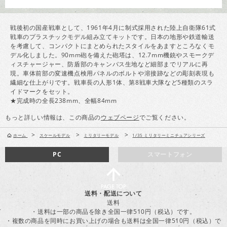
戦後初の国産戦車として、1961年4月に制式採用された陸上自衛隊61式
戦車のプラスチックモデル組み立てキットです。日本の地形や鉄道輸送
を考慮して、コンパクトにまとめられたスタイルをあますところなくモ
デル化しました。90mm砲を備えた砲塔は、12.7mm機銃やスモークデ
ィスチャージャー、防盾部のキャンバス生地など細部までリアルに再
現。車体前部の変速機点検用パネルのボルトや溶接跡などの彫刻表現も
繊細な仕上がりです。戦車長の人形1体、第8戦車大隊など5種類のスラ
イドマークをセット。
★完成時の全長238mm、全幅84mm
もっと詳しい情報は、この商品の
ウェブページ
でご覧ください。
>
>
>
ホーム
スケールモデル
ミリタリーモデル
1/35 ミリタリーミニチュアシリーズ
PC
スマートフォン
送料・配送について
送料
・送料は一部の商品を除き全国一律510円（税込）です。
・複数の商品を同時にお買い上げの場合も送料は全国一律510円（税込）で