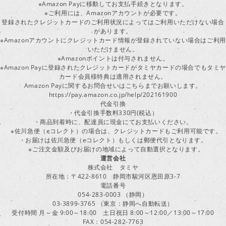
※Amazon Payに移動してお支払手続きとなります。
※ご利用には、Amazonアカウントが必要です。
登録されたクレジットカードのご利用状況によってはご利用いただけない場合
があります。
※Amazonアカウントにクレジットカード情報が登録されていない場合はご利用
いただけません。
※Amazonポイントは付与されません。
※Amazon Payに登録されたクレジットカードがタミヤカードの場合でもタミヤ
カード会員様特典は適用されません。
Amazon Payに関するお問合せいはこちらまでお願いします。
https://pay.amazon.co.jp/help/202161900
代金引換
・代金引換手数料330円(税込）
・商品到着時に、配達員に現金にてお支払いください。
※佐川急便（eコレクト）の場合は、クレジットカードもご利用可能です。
・お届けは佐川急便（eコレクト）もしくは郵便代引となります。
※ご注文金額及びお届けの地域によって自動選択となります。
運営会社
株式会社 タミヤ
所在地：〒422-8610 静岡市駿河区恩田原3-7
電話番号
054-283-0003 （静岡）
03-3899-3765 （東京：静岡へ自動転送）
受付時間 月～金 9:00～18:00 土日祝日 8:00～12:00／13:00～17:00
FAX：054-282-7763