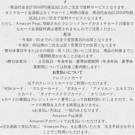
す。
・商品代金合計5000円(税込)以上のご注文で送料サービスとなります。
・タミヤカード会員様はタミヤカードご利用の場合、商品代金合計2000円(税
込)以上のご注文で送料サービスとなります。
ただし、Amazon Payに登録されたクレジットカードがタミヤカードの場合で
もカード会員様特典は適用されませんのでご注意ください。
配送
・午前8：00までのご注文で翌営業日の出荷となります。
・午前8：00以降のご注文は翌々営業日での出荷となります。
・弊社休業日中またはその前日・前々日に頂いたご注文は、商品の到着までに
1週間程度かかることがあります。
※弊社休業日・・・土日祝日・年末年始・夏季休暇期間（年末年始・夏季休
業期間については別途ご案内致します）
お支払いについて
クレジットカード
・以下のクレジットカードがご利用いただけます。
「VISAカード」 「マスターカード」 「JCBカード」「アメリカン・エキスプレ
スカード」「ダイナースクラブカード」 「オリコカード」
※カードの種類はクレジットカード番号によって自動判別いたしますので、カ
ードの種類を入力する画面はありません。
※お支払い方法は、一括のみとなります。
Amazon Pay決済
・Amazonアカウントでお支払いいただけます。
※注文画面で支払方法に「Amazon Pay」をお選びいただき、注文手続きを行
ことでご利用いただけます。