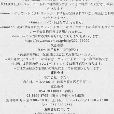
登録されたクレジットカードのご利用状況によってはご利用いただけない場合
があります。
※Amazonアカウントにクレジットカード情報が登録されていない場合はご利用
いただけません。
※Amazonポイントは付与されません。
※Amazon Payに登録されたクレジットカードがタミヤカードの場合でもタミヤ
カード会員様特典は適用されません。
Amazon Payに関するお問合せいはこちらまでお願いします。
https://pay.amazon.co.jp/help/202161900
代金引換
・代金引換手数料330円(税込）
・商品到着時に、配達員に現金にてお支払いください。
※佐川急便（eコレクト）の場合は、クレジットカードもご利用可能です。
・お届けは佐川急便（eコレクト）もしくは郵便代引となります。
※ご注文金額及びお届けの地域によって自動選択となります。
運営会社
株式会社 タミヤ
所在地：〒422-8610 静岡市駿河区恩田原3-7
電話番号
054-283-0003 （静岡）
03-3899-3765 （東京：静岡へ自動転送）
受付時間 月～金 9:00～18:00 土日祝日 8:00～12:00／13:00～17:00
FAX：054-282-7763
お問合せについて
お問い合わせフォームはこちら