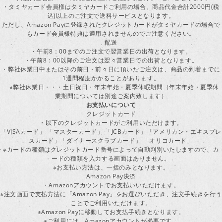
・タミヤカード会員様はタミヤカードご利用の場合、商品代金合計2000円(税
込)以上のご注文で送料サービスとなります。
ただし、Amazon Payに登録されたクレジットカードがタミヤカードの場合で
もカード会員様特典は適用されませんのでご注意ください。
配送
・午前8：00までのご注文で翌営業日の出荷となります。
・午前8：00以降のご注文は翌々営業日での出荷となります。
・弊社休業日中またはその前日・前々日に頂いたご注文は、商品の到着までに
1週間程度かかることがあります。
※弊社休業日・・・土日祝日・年末年始・夏季休暇期間（年末年始・夏季休
業期間については別途ご案内致します）
お支払いについて
クレジットカード
・以下のクレジットカードがご利用いただけます。
「VISAカード」 「マスターカード」 「JCBカード」「アメリカン・エキスプレ
スカード」「ダイナースクラブカード」 「オリコカード」
※カードの種類はクレジットカード番号によって自動判別いたしますので、カ
ードの種類を入力する画面はありません。
※お支払い方法は、一括のみとなります。
Amazon Pay決済
・Amazonアカウントでお支払いいただけます。
※注文画面で支払方法に「Amazon Pay」をお選びいただき、注文手続きを行
ことでご利用いただけます。
※Amazon Payに移動してお支払手続きとなります。
※ご利用には、Amazonアカウントが必要です。