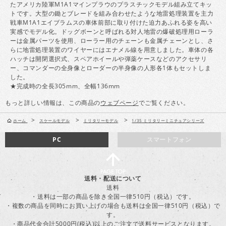
たアメリカ陸軍M1A1マインプラウのプラスチックモデル組み立てキッ
トです。大型の鋤とブレードを組み合わせたような地雷処理装置を主力
戦車M1A1エイブラムスの車体前部に取り付けた迫力あふれる姿を高い
実感でモデル化。ドッグボーンと呼ばれる対人地雷の爆破処理用ローラ
ーは金属パーツを使用、ローラー用のチェーンも金属チェーンとし、さ
らに地雷処理装置のワイヤーにはエナメル線を用意しました。車体の各
ハッチは開閉選択式、スペアホイールや弾薬ケースなどのアクセサリ
ー、コマンダーの全身像とローダーの半身像の人形各1体もセットしま
した。
★完成時の全長305mm、全幅136mm
もっと詳しい情報は、この商品の
ウェブページ
でご覧ください。
>
>
>
ホーム
スケールモデル
ミリタリーモデル
1/35 ミリタリーミニチュアシリーズ
PC
スマートフォン
送料・配送について
送料
・送料は一部の商品を除き全国一律510円（税込）です。
・複数の商品を同時にお買い上げの場合も送料は全国一律510円（税込）で
す。
・商品代金合計5000円(税込)以上のご注文で送料サービスとなります。