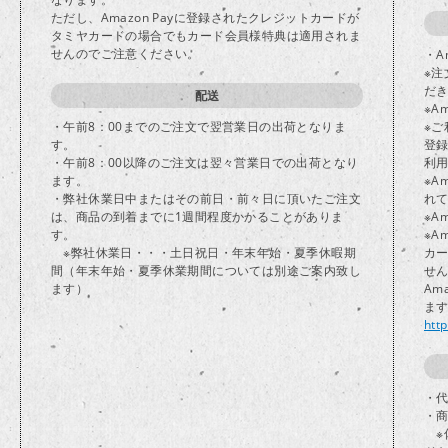
ただし、Amazon Payに登録されたクレジットカードが
タミヤカードの場合でもカード会員様特典は適用されま
せんのでご注意ください。
・A
※注
だ
配送
※A
・午前8：00までのご注文で翌営業日の出荷となりま
※ご
す。
登
・午前8：00以降のご注文は翌々営業日での出荷となり
利
ます。
※A
・弊社休業日中またはその前日・前々日に頂いたご注文
れ
は、商品の到着までに1週間程度かかることがありま
※A
す。
※A
※弊社休業日・・・土日祝日・年末年始・夏季休暇期
カ
間（年末年始・夏季休業期間については別途ご案内致し
せ
ます）
Am
ま
htt
・代
・
※