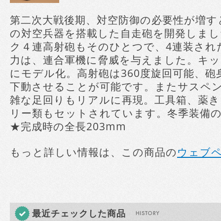
第二次大戦後期、対空防御の必要性が増す
の対空兵器を搭載した自走砲を開発しま
ク４連高射砲もそのひとつで、4連装された
力は、連合軍機に脅威を与えました。キット
にモデル化。高射砲は360度旋回可能、
下動させることが可能です。またサスペ
雑な足回りもリアルに再現。工具箱、薬
リー類もセットされています。冬季装備
★完成時の全長203mm
もっと詳しい情報は、この商品の
ウェブ
最近チェックした商品