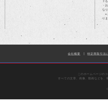
ド
・
な
※
り
会社概要
特定商取引法
このホームページのコ
すべての文章、画像、動画などを、