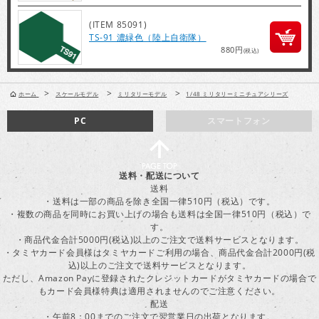
(ITEM 85091)
TS-91 濃緑色（陸上自衛隊）
880円
(税込)
>
>
>
ホーム
スケールモデル
ミリタリーモデル
1/48 ミリタリーミニチュアシリーズ
PC
スマートフォン
送料・配送について
送料
・送料は一部の商品を除き全国一律510円（税込）です。
・複数の商品を同時にお買い上げの場合も送料は全国一律510円（税込）で
す。
・商品代金合計5000円(税込)以上のご注文で送料サービスとなります。
・タミヤカード会員様はタミヤカードご利用の場合、商品代金合計2000円(税
込)以上のご注文で送料サービスとなります。
ただし、Amazon Payに登録されたクレジットカードがタミヤカードの場合で
もカード会員様特典は適用されませんのでご注意ください。
配送
・午前8：00までのご注文で翌営業日の出荷となります。