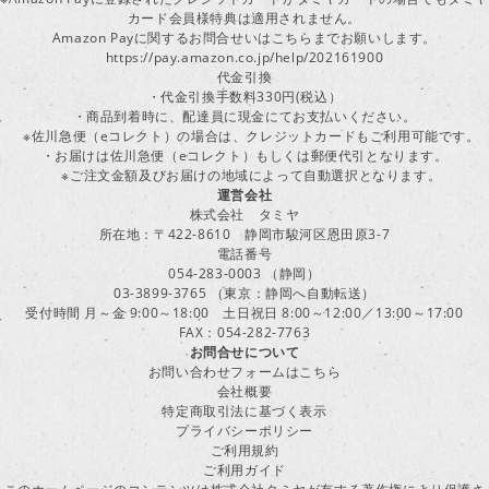
カード会員様特典は適用されません。
Amazon Payに関するお問合せいはこちらまでお願いします。
https://pay.amazon.co.jp/help/202161900
代金引換
・代金引換手数料330円(税込）
・商品到着時に、配達員に現金にてお支払いください。
※佐川急便（eコレクト）の場合は、クレジットカードもご利用可能です。
・お届けは佐川急便（eコレクト）もしくは郵便代引となります。
※ご注文金額及びお届けの地域によって自動選択となります。
運営会社
株式会社 タミヤ
所在地：〒422-8610 静岡市駿河区恩田原3-7
電話番号
054-283-0003 （静岡）
03-3899-3765 （東京：静岡へ自動転送）
受付時間 月～金 9:00～18:00 土日祝日 8:00～12:00／13:00～17:00
FAX：054-282-7763
お問合せについて
お問い合わせフォームはこちら
会社概要
特定商取引法に基づく表示
プライバシーポリシー
ご利用規約
ご利用ガイド