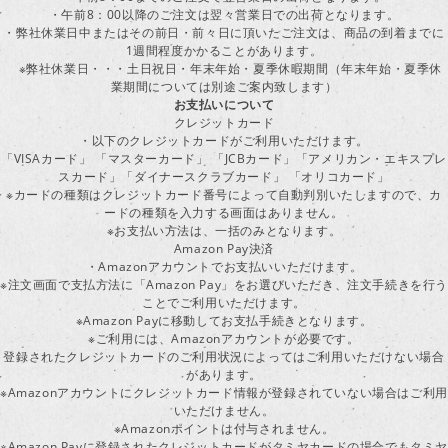
・午前8：00以降のご注文は翌々営業日での出荷となります。
・弊社休業日中またはその前日・前々日に頂いたご注文は、商品の到着までに
1週間程度かかることがあります。
※弊社休業日・・・土日祝日・年末年始・夏季休暇期間（年末年始・夏季休
業期間については別途ご案内致します）
お支払いについて
クレジットカード
・以下のクレジットカードがご利用いただけます。
「VISAカード」 「マスターカード」 「JCBカード」「アメリカン・エキスプレ
スカード」「ダイナースクラブカード」 「オリコカード」
※カードの種類はクレジットカード番号によって自動判別いたしますので、カ
ードの種類を入力する画面はありません。
※お支払い方法は、一括のみとなります。
Amazon Pay決済
・Amazonアカウントでお支払いいただけます。
※注文画面で支払方法に「Amazon Pay」をお選びいただき、注文手続きを行
ことでご利用いただけます。
※Amazon Payに移動してお支払手続きとなります。
※ご利用には、Amazonアカウントが必要です。
登録されたクレジットカードのご利用状況によってはご利用いただけない場合
があります。
※Amazonアカウントにクレジットカード情報が登録されていない場合はご利用
いただけません。
※Amazonポイントは付与されません。
※Amazon Payに登録されたクレジットカードがタミヤカードの場合でもタミヤ