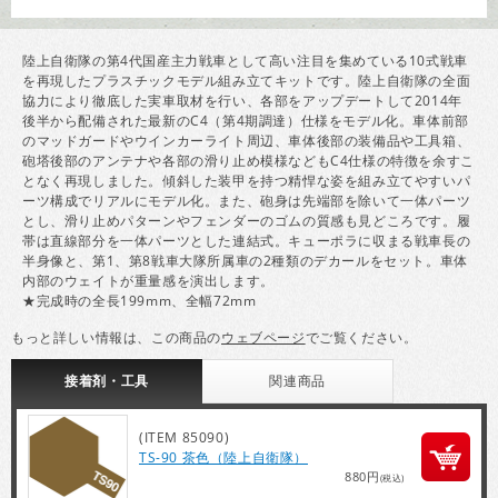
陸上自衛隊の第4代国産主力戦車として高い注目を集めている10式戦車
を再現したプラスチックモデル組み立てキットです。陸上自衛隊の全面
協力により徹底した実車取材を行い、各部をアップデートして2014年
後半から配備された最新のC4（第4期調達）仕様をモデル化。車体前部
のマッドガードやウインカーライト周辺、車体後部の装備品や工具箱、
砲塔後部のアンテナや各部の滑り止め模様などもC4仕様の特徴を余すこ
となく再現しました。傾斜した装甲を持つ精悍な姿を組み立てやすいパ
ーツ構成でリアルにモデル化。また、砲身は先端部を除いて一体パーツ
とし、滑り止めパターンやフェンダーのゴムの質感も見どころです。履
帯は直線部分を一体パーツとした連結式。キューポラに収まる戦車長の
半身像と、第1、第8戦車大隊所属車の2種類のデカールをセット。車体
内部のウェイトが重量感を演出します。
★完成時の全長199mm、全幅72mm
もっと詳しい情報は、この商品の
ウェブページ
でご覧ください。
接着剤・
工具
関連
商品
(ITEM 85090)
TS-90 茶色（陸上自衛隊）
880円
(税込)