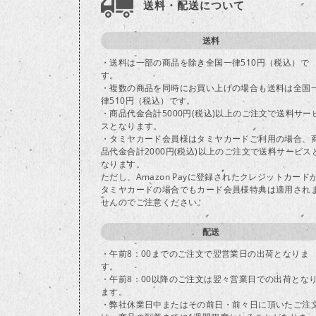
送料・配送について
送料
・送料は一部の商品を除き全国一律510円（税込）で
す。
・複数の商品を同時にお買い上げの場合も送料は全国
律510円（税込）です。
・商品代金合計5000円(税込)以上のご注文で送料サー
スとなります。
・タミヤカード会員様はタミヤカードご利用の場合、
品代金合計2000円(税込)以上のご注文で送料サービス
なります。
ただし、Amazon Payに登録されたクレジットカード
タミヤカードの場合でもカード会員様特典は適用され
せんのでご注意ください。
配送
・午前8：00までのご注文で翌営業日の出荷となりま
す。
・午前8：00以降のご注文は翌々営業日での出荷とな
ます。
・弊社休業日中またはその前日・前々日に頂いたご注