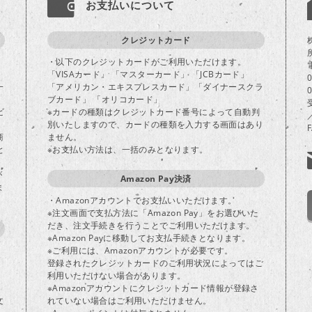
お支払いについて
クレジットカード
・以下のクレジットカードがご利用いただけます。
「VISAカード」 「マスターカード」 「JCBカード」
一
「アメリカン・エキスプレスカード」「ダイナースクラ
ブカード」 「オリコカード」
ビ
※カードの種類はクレジットカード番号によって自動判
別いたしますので、カードの種類を入力する画面はあり
商
ません。
と
※お支払い方法は、一括のみとなります。
が
Amazon Pay決済
ま
・Amazonアカウントでお支払いいただけます。
※注文画面で支払方法に「Amazon Pay」をお選びいた
だき、注文手続きを行うことでご利用いただけます。
※Amazon Payに移動してお支払手続きとなります。
※ご利用には、Amazonアカウントが必要です。
登録されたクレジットカードのご利用状況によってはご
り
利用いただけない場合があります。
※Amazonアカウントにクレジットカード情報が登録さ
文
れていない場合はご利用いただけません。