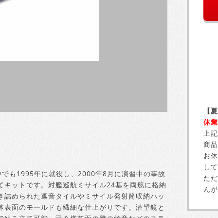
【夏
休業
上記
商品
お休
して
でも1995年に就役し、2000年8月に演習中の事故
ただ
てキットです。対艦巡航ミサイル24基を両舷に格納
んが
き詰められた遮音タイルやミサイル発射筒収納ハッ
体表面のモールドも繊細な仕上がりです。潜望鏡と