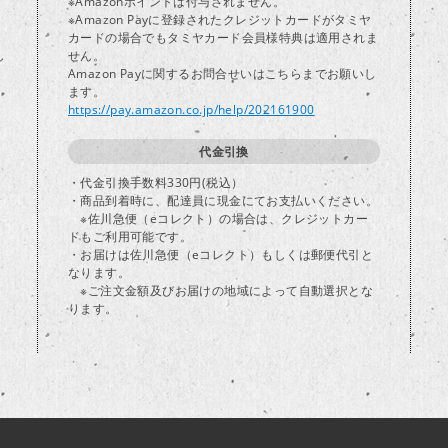
※Amazonポイントは付与されません。
※Amazon Payに登録されたクレジットカードがタミヤ
カードの場合でもタミヤカード会員様特典は適用されま
し
せん。
Amazon Payに関するお問合せいはこちらまでお願いし
ます。
https://pay.amazon.co.jp/help/202161900
代金引換
・代金引換手数料330円(税込）
・商品到着時に、配達員に現金にてお支払いください。
※佐川急便（eコレクト）の場合は、クレジットカー
ドもご利用可能です。
・お届けは佐川急便（eコレクト）もしくは郵便代引と
なります。
※ご注文金額及びお届けの地域によって自動選択とな
ります。