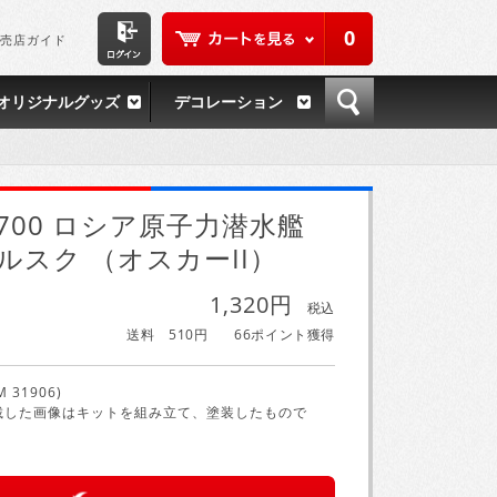
0
売店ガイド
オリジナルグッズ
デコレーション
/700 ロシア原子力潜水艦
ルスク （オスカーII）
1,320円
税込
送料 510円
66ポイント獲得
M 31906)
載した画像はキットを組み立て、塗装したもので