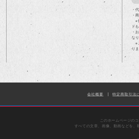
・代
・
※
ド
・
な
※
り
会社概要
特定商取引法
このホームページのコ
すべての文章、画像、動画などを、