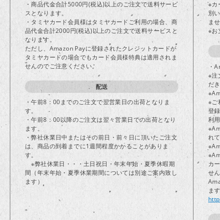
・商品代金合計5000円(税込)以上のご注文で送料サービ
※
スとなります。
別
・タミヤカード会員様はタミヤカードご利用の場合、商
ま
品代金合計2000円(税込)以上のご注文で送料サービスと
※
なります。
ただし、Amazon Payに登録されたクレジットカードが
タミヤカードの場合でもカード会員様特典は適用されま
せんのでご注意ください。
・A
※注
だ
配送
※A
・午前8：00までのご注文で翌営業日の出荷となりま
※ご
す。
登
・午前8：00以降のご注文は翌々営業日での出荷となり
利
ます。
※A
・弊社休業日中またはその前日・前々日に頂いたご注文
れ
は、商品の到着までに1週間程度かかることがありま
※A
す。
※A
※弊社休業日・・・土日祝日・年末年始・夏季休暇期
カ
間（年末年始・夏季休業期間については別途ご案内致し
せ
ます）
Am
ま
htt