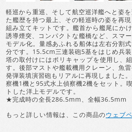
軽巡から重巡、そして航空巡洋艦へと姿を
た艦歴を持つ最上、その軽巡時の姿を再
組み立てキットです。艦首から艦尾にか
誘導煙突、コンパクトな艦橋など、スマ
モデル化。量感あふれる船体は左右分割式
分です。15.5cm三連装砲5基をはじめ
塔の取付けにはポリキャップを使用し、
す。後部マストや艦載機用クレーン、魚雷
発弾装填演習砲もリアルに再現しました。
察機1機と95式水上偵察機2機をセット。
トした洋上モデルです。
★完成時の全長286.5mm、全幅36.5mm
もっと詳しい情報は、この商品の
ウェブ